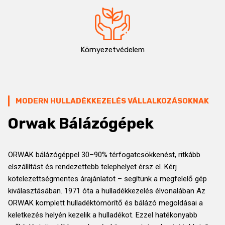
Környezetvédelem
MODERN HULLADÉKKEZELÉS VÁLLALKOZÁSOKNAK
Orwak Bálázógépek
ORWAK bálázógéppel 30–90% térfogatcsökkenést, ritkább
elszállítást és rendezettebb telephelyet érsz el. Kérj
kötelezettségmentes árajánlatot – segítünk a megfelelő gép
kiválasztásában. 1971 óta a hulladékkezelés élvonalában Az
ORWAK komplett hulladéktömörítő és bálázó megoldásai a
keletkezés helyén kezelik a hulladékot. Ezzel hatékonyabb