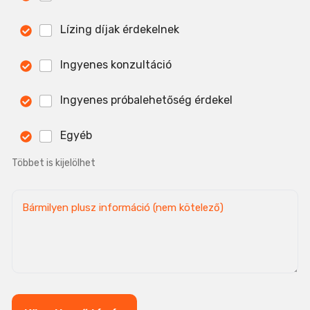
Lízing díjak érdekelnek
Ingyenes konzultáció
Ingyenes próbalehetőség érdekel
Egyéb
Többet is kijelölhet
P
l
u
s
s
z
i
n
f