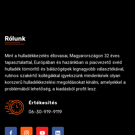
*
x
e
s
Rólunk
Mint a hulladékkezelés éllovasai, Magyarországon 32 éves
tapasztalattal, Európában és hazánkban is piacvezető svéd
hulladék tömörítő és bálázógépek legnagyobb választékával,
rutinos szakértő kollégákkal igyekszünk mindenkinek olyan
korszerű hulladékkezelési megoldásokat kínálni, amelyekkel a
problémából lehetőség, a kiadásból profit lesz.
Értékesítés
06-30-919-9119