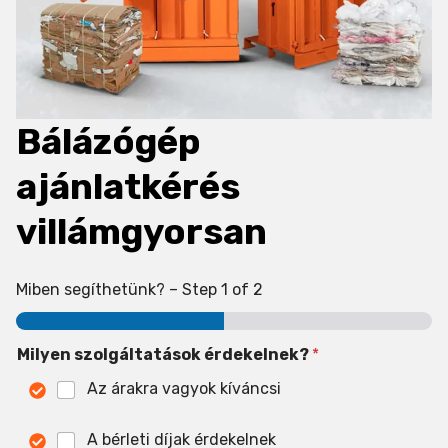
Bálázógép
ajánlatkérés
villámgyorsan
Miben segíthetünk?
–
Step
1
of 2
Milyen szolgáltatások érdekelnek?
*
Az árakra vagyok kíváncsi
A bérleti díjak érdekelnek