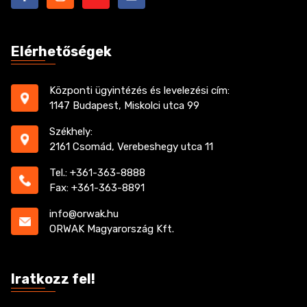
Elérhetőségek
Központi ügyintézés és levelezési cím:
1147 Budapest, Miskolci utca 99
Székhely:
2161 Csomád, Verebeshegy utca 11
Tel.: +361-363-8888
Fax: +361-363-8891
info@orwak.hu
ORWAK Magyarország Kft.
Iratkozz fel!