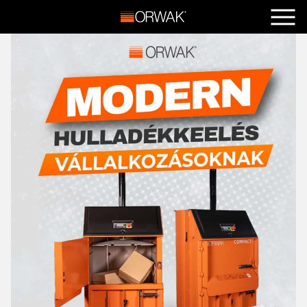
Főoldal
+
Termékeink
+
Szolgáltatások
+
Hasznos
+
Blog
+
Kapcsolat
+