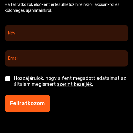
Ha feliratkozol, elsőként értesülhetsz híreinkről, akcióinkról és
különleges ajánlatainkról.
N
é
v
*
E
m
a
i
l
C
Hozzájárulok, hogy a fent megadott adataimat az
*
h
általam megismert
szerint kezeljék.
e
c
k
Feliratkozom
b
o
x
e
s