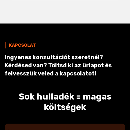
KAPCSOLAT
Ingyenes konzultációt szeretnél?
Kérdésed van? Töltsd ki az űrlapot és
felvesszük veled a kapcsolatot!
Sok hulladék = magas
költségek
N