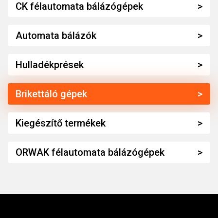
CK félautomata bálázógépek
Automata bálázók
Hulladékprések
Brikettáló gépek
Kiegészítő termékek
ORWAK félautomata bálázógépek