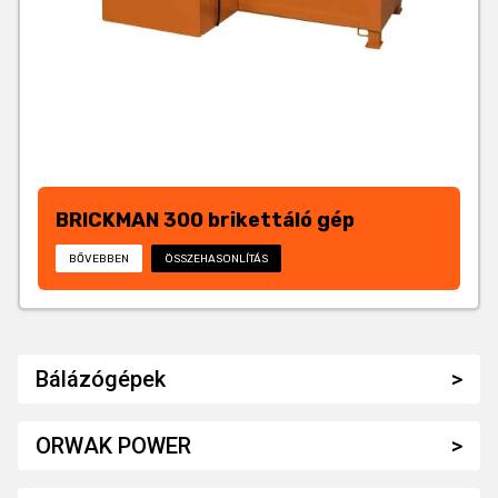
BRICKMAN 300 brikettáló gép
BŐVEBBEN
ÖSSZEHASONLÍTÁS
Bálázógépek
ORWAK POWER