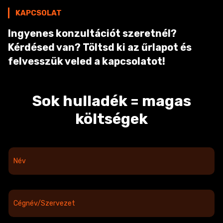
KAPCSOLAT
Ingyenes konzultációt szeretnél?
Kérdésed van? Töltsd ki az űrlapot és
felvesszük veled a kapcsolatot!
Sok hulladék = magas
költségek
N
é
v
*
C
é
g
n