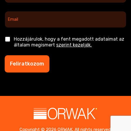
v
*
E
m
a
i
l
C
Hozzájárulok, hogy a fent megadott adataimat az
*
h
általam megismert
szerint kezeljék.
e
c
k
Feliratkozom
b
o
x
e
s
*
Copyright © 2026 ORWAK. All rights reserved.