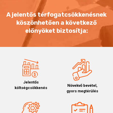
A jelentős térfogatcsökkenésnek
köszönhetően a következő
előnyöket biztosítja:
Jelentős
Növekvő bevétel,
költségcsökkenés
gyors megtérülés