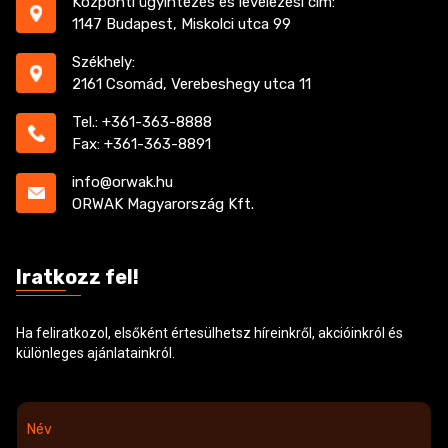
Központi ügyintézés és levelezési cím:
1147 Budapest, Miskolci utca 99
Székhely:
2161 Csomád, Verebeshegy utca 11
Tel.: +361-363-8888
Fax: +361-363-8891
info@orwak.hu
ORWAK Magyarország Kft.
Iratkozz fel!
Ha feliratkozol, elsőként értesülhetsz híreinkről, akcióinkról és
különleges ajánlatainkról.
N
é