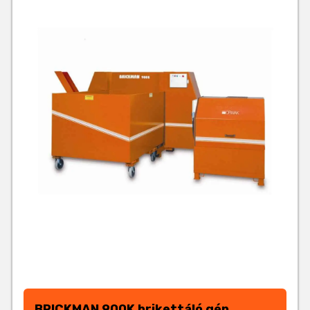
BRICKMAN 900K brikettáló gép