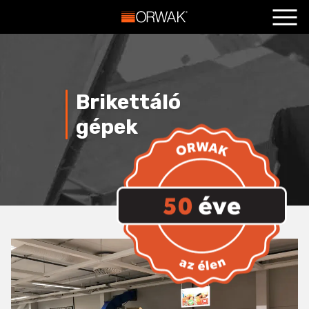
Főoldal
+
Termékeink
+
Brikettáló
Szolgáltatások
+
gépek
Hasznos
+
Blog
+
Kapcsolat
+