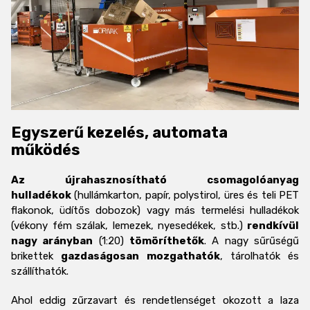
Egyszerű kezelés, automata
működés
Az újrahasznosítható csomagolóanyag
hulladékok
(hullámkarton, papír, polystirol, üres és teli PET
flakonok, üdítős dobozok) vagy más termelési hulladékok
(vékony fém szálak, lemezek, nyesedékek, stb.)
rendkívül
nagy arányban
(1:20)
tömöríthetők
. A nagy sűrűségű
brikettek
gazdaságosan mozgathatók
, tárolhatók és
szállíthatók.
Ahol eddig zűrzavart és rendetlenséget okozott a laza