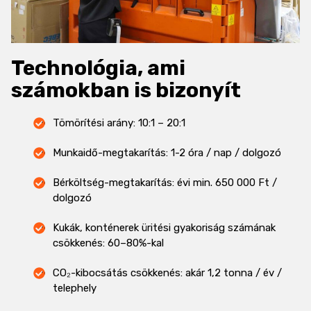
Technológia, ami
számokban is bizonyít
Tömörítési arány: 10:1 – 20:1
Munkaidő-megtakarítás: 1-2 óra / nap / dolgozó
Bérköltség-megtakarítás: évi min. 650 000 Ft /
dolgozó
Kukák, konténerek üritési gyakoriság számának
csökkenés: 60–80%-kal
CO₂-kibocsátás csökkenés: akár 1,2 tonna / év /
telephely