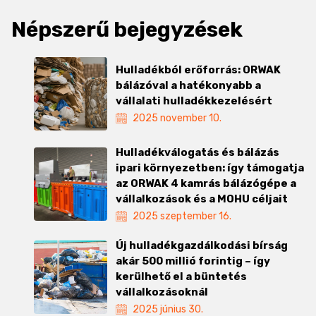
Népszerű bejegyzések
Hulladékból erőforrás: ORWAK
bálázóval a hatékonyabb a
vállalati hulladékkezelésért
2025 november 10.
Hulladékválogatás és bálázás
ipari környezetben: így támogatja
az ORWAK 4 kamrás bálázógépe a
vállalkozások és a MOHU céljait
2025 szeptember 16.
Új hulladékgazdálkodási bírság
akár 500 millió forintig – így
kerülhető el a büntetés
vállalkozásoknál
2025 június 30.