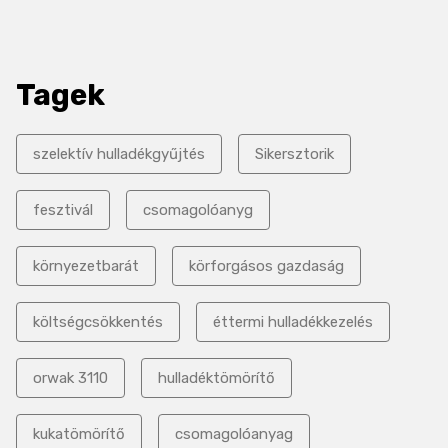
Tagek
szelektív hulladékgyűjtés
Sikersztorik
fesztivál
csomagolóanyg
környezetbarát
körforgásos gazdaság
költségcsökkentés
éttermi hulladékkezelés
orwak 3110
hulladéktömörítő
kukatömörítő
csomagolóanyag