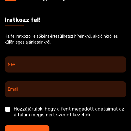
Iratkozz fel!
Ha feliratkozol, elsőként értesülhetsz híreinkről, akcióinkról és
különleges ajánlatainkról.
N
é
v
*
E
m
a
i
l
C
Hozzájárulok, hogy a fent megadott adataimat az
*
h
általam megismert
szerint kezeljék.
e
c
k