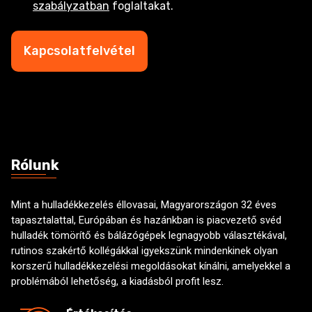
h
szabályzatban
foglaltakat.
n
e
s
c
z
k
Kapcsolatfelvétel
á
b
m
o
*
x
e
s
Rólunk
Mint a hulladékkezelés éllovasai, Magyarországon 32 éves
tapasztalattal, Európában és hazánkban is piacvezető svéd
hulladék tömörítő és bálázógépek legnagyobb választékával,
rutinos szakértő kollégákkal igyekszünk mindenkinek olyan
korszerű hulladékkezelési megoldásokat kínálni, amelyekkel a
problémából lehetőség, a kiadásból profit lesz.