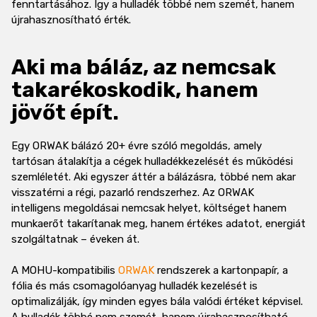
fenntartásához. Így a hulladék többé nem szemét, hanem
újrahasznosítható érték.
Aki ma báláz, az nemcsak
takarékoskodik, hanem
jövőt épít.
Egy ORWAK bálázó 20+ évre szóló megoldás, amely
tartósan átalakítja a cégek hulladékkezelését és működési
szemléletét. Aki egyszer áttér a bálázásra, többé nem akar
visszatérni a régi, pazarló rendszerhez. Az ORWAK
intelligens megoldásai nemcsak helyet, költséget hanem
munkaerőt takarítanak meg, hanem értékes adatot, energiát
szolgáltatnak – éveken át.
A MOHU-kompatibilis
ORWAK
rendszerek a kartonpapír, a
fólia és más csomagolóanyag hulladék kezelését is
optimalizálják, így minden egyes bála valódi értéket képvisel.