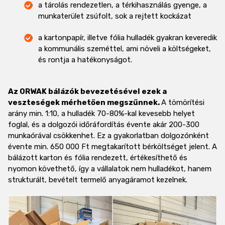
a tárolás rendezetlen, a térkihasználás gyenge, a
munkaterület zsúfolt, sok a rejtett kockázat
a kartonpapír, illetve fólia hulladék gyakran keveredik
a kommunális szeméttel, ami növeli a költségeket,
és rontja a hatékonyságot.
Az ORWAK bálázók bevezetésével ezek a
veszteségek mérhetően megszűnnek.
A tömörítési
arány min. 1:10, a hulladék 70-80%-kal kevesebb helyet
foglal, és a dolgozói időráfordítás évente akár 200-300
munkaórával csökkenhet. Ez a gyakorlatban dolgozónként
évente min. 650 000 Ft megtakarított bérköltséget jelent. A
bálázott karton és fólia rendezett, értékesíthető és
nyomon követhető, így a vállalatok nem hulladékot, hanem
strukturált, bevételt termelő anyagáramot kezelnek.