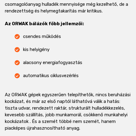
csomagolóanyag hulladék mennyisége még kezelhető, de a
rendezettség és helymegtakarítás már kritikus.
Az ORWAK bálázók főbb jellemzői:
csendes működés
kis helyigény
alacsony energiafogyasztás
automatikus ciklusvezérlés
Az ORWAK gépek egyszerűen telepíthetők, nincs beruházási
kockázat, és már az első naptól láthatóvá válik a hatás:
tiszta udvar, rendezett raktár, strukturált hulladékkezelés,
kevesebb szállítás, jobb munkamorál, csökkenő munkahelyi
kockázatok . És a szemét többé nem szemét, hanem
piacképes újrahasznosítható anyag.