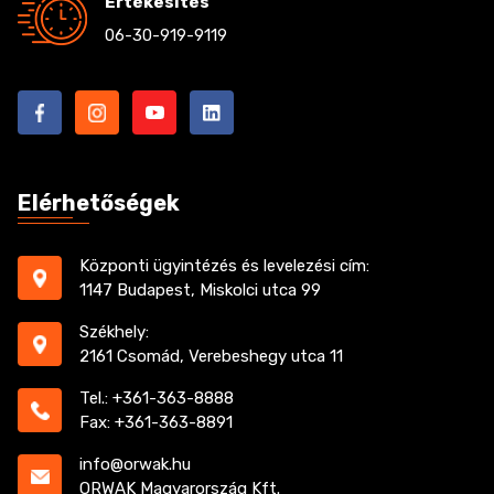
Értékesítés
06-30-919-9119
Elérhetőségek
Központi ügyintézés és levelezési cím:
1147 Budapest, Miskolci utca 99
Székhely:
2161 Csomád, Verebeshegy utca 11
Tel.: +361-363-8888
Fax: +361-363-8891
info@orwak.hu
ORWAK Magyarország Kft.