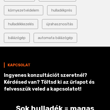
környezetvédelem
hulladékprés
hulladékkezelés
újrahasznosítás
bálázógép
automata bálázógép
KAPCSOLAT
Ingyenes konzultációt szeretnél?
Kérdésed van? Töltsd ki az űrlapot és
felvesszük veled a kapcsolatot!
Sok hulladék = magas