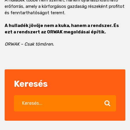
A hulladék többé nem szemét, hanem újrahasznosítható
erőforrás, amely a körforgásos gazdaság részeként profitot
és fenntarthatóságot teremt.
A hulladék jövője nem a kuka, hanem a rendszer. És
ezt a rendszert az ORWAK megoldásai építik.
ORWAK – Csak tömören.
Keresés