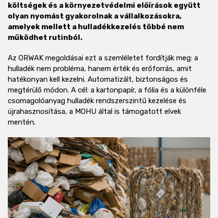
költségek és a környezetvédelmi előírások együtt
olyan nyomást gyakorolnak a vállalkozásokra,
amelyek mellett a hulladékkezelés többé nem
működhet rutinból.
Az ORWAK megoldásai ezt a szemléletet fordítják meg: a
hulladék nem probléma, hanem érték és erőforrás, amit
hatékonyan kell kezelni. Automatizált, biztonságos és
megtérülő módon. A cél: a kartonpapír, a fólia és a különféle
csomagolóanyag hulladék rendszerszintű kezelése és
újrahasznosítása, a MOHU által is támogatott elvek
mentén.