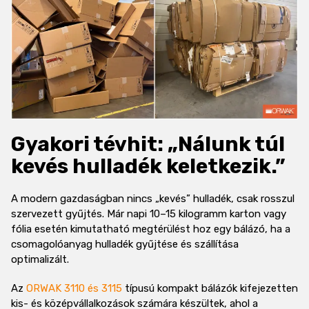
Gyakori tévhit: „Nálunk túl
kevés hulladék keletkezik.”
A modern gazdaságban nincs „kevés” hulladék, csak rosszul
szervezett gyűjtés. Már napi 10–15 kilogramm karton vagy
fólia esetén kimutatható megtérülést hoz egy bálázó, ha a
csomagolóanyag hulladék gyűjtése és szállítása
optimalizált.
Az
ORWAK 3110 és 3115
típusú kompakt bálázók kifejezetten
kis- és középvállalkozások számára készültek, ahol a