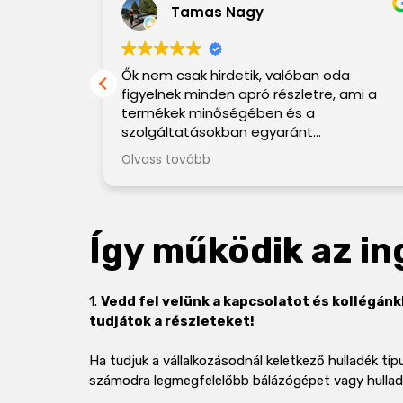
Tamas Nagy
Ők nem csak hirdetik, valóban oda
figyelnek minden apró részletre, ami a
termékek minőségében és a
szolgáltatásokban egyaránt
megmutatkozik! Közel 4 év után is kiváló
 Mi
Olvass tovább
állapotban van a tömörítő berendezés!
nk, már
Öröm volt velük üzletelni! 5 csillag nekik,
ajánlom őket minden kis vállalkozásnak.
gyik új
z látható,
Így működik az i
a
ezelési
 őket!
1.
Vedd fel velünk a kapcsolatot és kollégán
tudjátok a részleteket!
Ha tudjuk a vállalkozásodnál keletkező hulladék tí
számodra legmegfelelőbb bálázógépet vagy hulladé