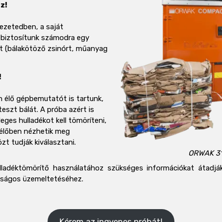
z!
ezetedben, a saját
l biztosítunk számodra egy
et (bálakötöző zsinórt, műanyag
!
n élő gépbemutatót is tartunk,
eszt bálát. A próba azért is
eges hulladékot kell tömöríteni,
 élőben nézhetik meg
t tudják kiválasztani.
ORWAK 31
ladéktömörítő használatához szükséges információkat átadják,
aságos üzemeltetéséhez.
Kérem az ingyenes próbát!