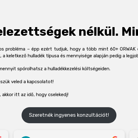
elezettségek nélkül. M
atos probléma – épp ezért tudjuk, hogy a több mint 60+ ORWAK e
 a keletkező hulladék típusa és mennyisége alapján pedig a legj
 mennyit spórolhatsz a hulladékkezelési költségeiden.
szük veled a kapcsolatot!
akkor itt az idő, hogy cselekedj!
Szeretnék ingyenes konzultációt!