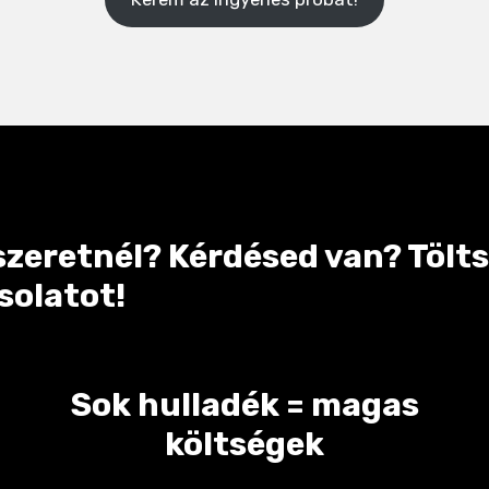
zeretnél? Kérdésed van? Töltsd
solatot!
Sok hulladék = magas
költségek