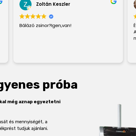
Zoltán Keszler
Bálázó zsinor?Igen,van!
ngyenes próba
kkal még aznap egyeztetni
pusát és mennyiségét, a
kprést tudjuk ajánlani.