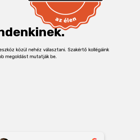
indenkinek.
szköz közül nehéz választani. Szakértő kollégáink
obb megoldást mutatják be.