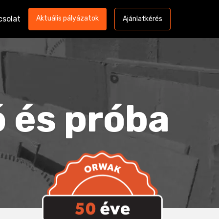
csolat
Aktuális pályázatok
Ajánlatkérés
ó és próba