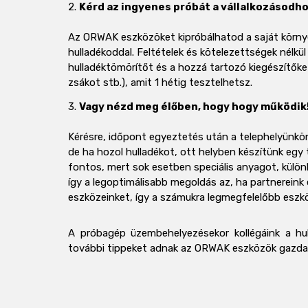
2.
Kérd az ingyenes próbát a vállalkozásodho
Az ORWAK eszközöket kipróbálhatod a saját körny
hulladékoddal. Feltételek és kötelezettségek nélkü
hulladéktömörítőt és a hozzá tartozó kiegészítők
zsákot stb.), amit 1 hétig tesztelhetsz.
3.
Vagy nézd meg élőben, hogy hogy működik
Kérésre, időpont egyeztetés után a telephelyünkö
de ha hozol hulladékot, ott helyben készítünk egy t
fontos, mert sok esetben speciális anyagot, különl
így a legoptimálisabb megoldás az, ha partnereink
eszközeinket, így a számukra legmegfelelőbb eszköz
A próbagép üzembehelyezésekor kollégáink a hul
további tippeket adnak az ORWAK eszközök gazd