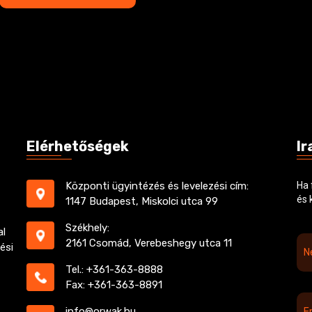
á
b
m
o
*
x
e
s
Elérhetőségek
Ir
Központi ügyintézés és levelezési cím:
Ha 
és 
1147 Budapest, Miskolci utca 99
Székhely:
al
N
2161 Csomád, Verebeshegy utca 11
ési
é
v
Tel.: +361-363-8888
*
Fax: +361-363-8891
E
info@orwak.hu
m