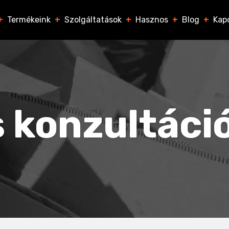
+
Termékeink
+
Szolgáltatások
+
Hasznos
+
Blog
+
Kap
 konzultáci