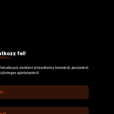
atkozz fel!
feliratkozol, elsőként értesülhetsz híreinkről, akcióinkról
különleges ajánlatainkról.