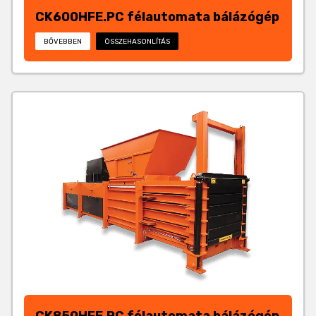
CK600HFE.PC félautomata bálázógép
BŐVEBBEN
ÖSSZEHASONLÍTÁS