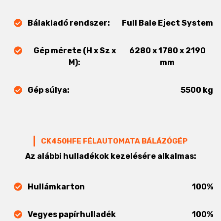
Bálakiadó rendszer:
Full Bale Eject System
Gép mérete (H x Sz x
6280 x 1780 x 2190
M):
mm
Gép súlya:
5500 kg
CK450HFE FÉLAUTOMATA BÁLÁZÓGÉP
Az alábbi hulladékok kezelésére alkalmas:
Hullámkarton
100%
Vegyes papírhulladék
100%