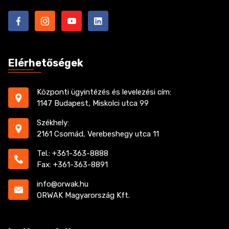
Elérhetőségek
Központi ügyintézés és levelezési cím:
1147 Budapest, Miskolci utca 99
Székhely:
2161 Csomád, Verebeshegy utca 11
Tel.: +361-363-8888
Fax: +361-363-8891
info@orwak.hu
ORWAK Magyarország Kft.