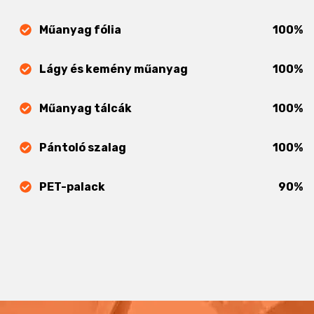
Műanyag fólia
100%
Lágy és kemény műanyag
100%
Műanyag tálcák
100%
Pántoló szalag
100%
PET-palack
90%