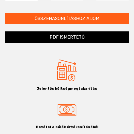
ÖSSZEHASONLÍTÁSHOZ ADOM
PDF ISMERTETŐ
Jelentős költségmegtakarítás
Bevétel a bálák értékesítéséből