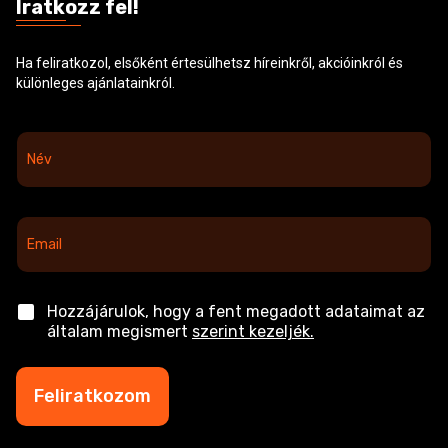
Iratkozz fel!
Ha feliratkozol, elsőként értesülhetsz híreinkről, akcióinkról és
különleges ajánlatainkról.
N
é
v
*
E
m
a
i
l
C
Hozzájárulok, hogy a fent megadott adataimat az
*
h
általam megismert
szerint kezeljék.
e
c
k
Feliratkozom
b
o
x