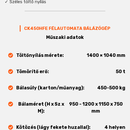
✓ Széles töltő nyílás
CK450HFE FÉLAUTOMATA BÁLÁZÓGÉP
Műszaki adatok
Töltőnyílás mérete:
1400 × 1040 mm
Tömörítő erő:
50 t
Bálasúly (karton/műanyag):
450-500 kg
Bálaméret (H x Sz x
950 - 1200 x 1150 x 750
M):
mm
Kötözés (lágy fekete huzallal):
4 helyen