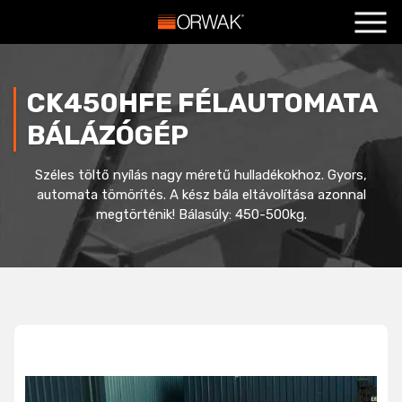
Főoldal
+
Termékeink
+
CK450HFE FÉLAUTOMATA
Szolgáltatások
+
BÁLÁZÓGÉP
Hasznos
+
Széles töltő nyílás nagy méretű hulladékokhoz. Gyors,
automata tömörítés. A kész bála eltávolítása azonnal
Blog
+
megtörténik! Bálasúly: 450-500kg.
Kapcsolat
+