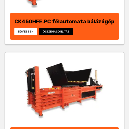
CK450HFE.PC félautomata bálázógép
BŐVEBBEN
ÖSSZEHASONLÍTÁS