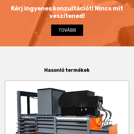
Kérj ingyenes konzultációt! Nincs mit
veszítened!
TOVÁBB
Hasonló termékek