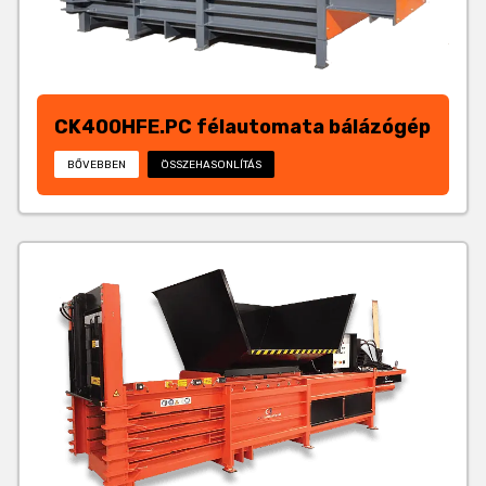
CK400HFE.PC félautomata bálázógép
BŐVEBBEN
ÖSSZEHASONLÍTÁS