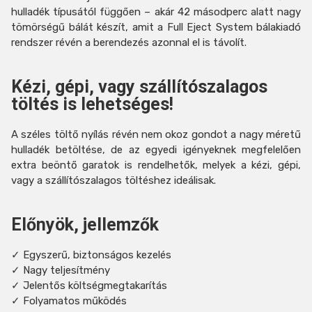
hulladék típusától függően – akár 42 másodperc alatt nagy
tömörségű bálát készít, amit a Full Eject System bálakiadó
rendszer révén a berendezés azonnal el is távolít.
Kézi, gépi, vagy szállítószalagos
töltés is lehetséges!
A széles töltő nyílás révén nem okoz gondot a nagy méretű
hulladék betöltése, de az egyedi igényeknek megfelelően
extra beöntő garatok is rendelhetők, melyek a kézi, gépi,
vagy a szállítószalagos töltéshez ideálisak.
Előnyök, jellemzők
✓ Egyszerű, biztonságos kezelés
✓ Nagy teljesítmény
✓ Jelentős költségmegtakarítás
✓ Folyamatos működés