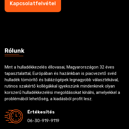
k
Kapcsolatfelvétel
á
b
m
o
*
x
e
s
Rólunk
Mint a hulladékkezelés éllovasai, Magyarországon 32 éves
tapasztalattal, Európában és hazánkban is piacvezető svéd
hulladék tömörítő és bálázógépek legnagyobb választékával,
rutinos szakértő kollégákkal igyekszünk mindenkinek olyan
korszerű hulladékkezelési megoldásokat kínálni, amelyekkel a
problémából lehetőség, a kiadásból profit lesz.
Értékesítés
06-30-919-9119