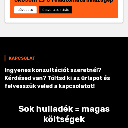
CK850HFE.PC félautomata bálázógép
BŐVEBBEN
ÖSSZEHASONLÍTÁS
KAPCSOLAT
Ingyenes konzultációt szeretnél?
Kérdésed van? Töltsd ki az űrlapot és
felvesszük veled a kapcsolatot!
Sok hulladék = magas
költségek