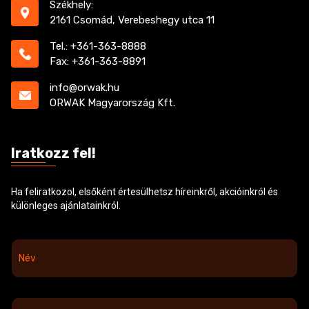
Székhely:
2161 Csomád, Verebeshegy utca 11
Tel.: +361-363-8888
Fax: +361-363-8891
info@orwak.hu
ORWAK Magyarország Kft.
Iratkozz fel!
Ha feliratkozol, elsőként értesülhetsz híreinkről, akcióinkról és
különleges ajánlatainkról.
N
é
v
*
E