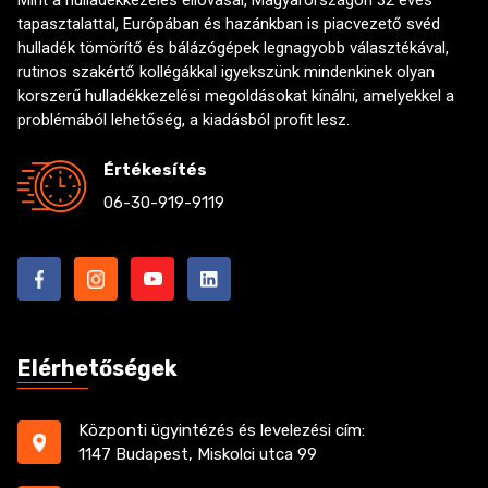
Mint a hulladékkezelés éllovasai, Magyarországon 32 éves
tapasztalattal, Európában és hazánkban is piacvezető svéd
hulladék tömörítő és bálázógépek legnagyobb választékával,
rutinos szakértő kollégákkal igyekszünk mindenkinek olyan
korszerű hulladékkezelési megoldásokat kínálni, amelyekkel a
problémából lehetőség, a kiadásból profit lesz.
Értékesítés
06-30-919-9119
Elérhetőségek
Központi ügyintézés és levelezési cím:
1147 Budapest, Miskolci utca 99