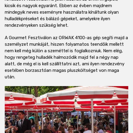
kicsik és nagyok egyaránt. Ebben az évben majdnem
mindegyik neves eseményre használatra kínáltunk olyan
hulladékpréseket és bálázó gépeket, amelyekre ilyen
rendezvényeken szükség lehet.
A Gourmet Fesztiválon az ORWAK 4100-as gép segíti majd a
személyzet munkáját, hiszen folyamatos teendőik mellett
nem kell még külön a szeméttel is foglalkozniuk. Nem elég,
hogy rengeteg hulladék halmozódik majd fel a négy nap
alatt, de még el is kell szállíttatni azt, ami ilyen rendezvény
esetében borzasztóan magas pluszköltséget von maga
után.