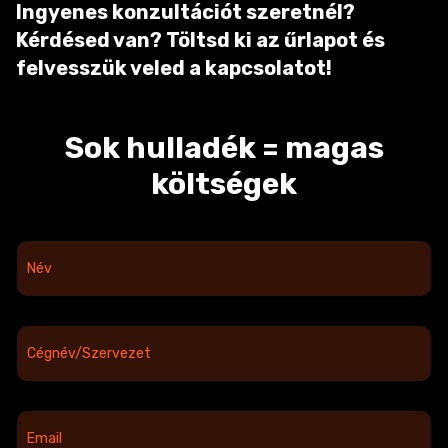
Ingyenes konzultációt szeretnél?
Kérdésed van? Töltsd ki az űrlapot és
felvesszük veled a kapcsolatot!
Sok hulladék = magas
költségek
N
é
v
*
C
é
g
n
é
E
v
m