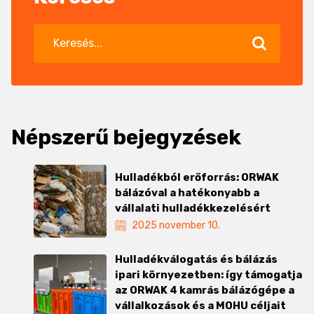
Népszerű bejegyzések
Hulladékból erőforrás: ORWAK
bálázóval a hatékonyabb a
vállalati hulladékkezelésért
2025 november 10.
Hulladékválogatás és bálázás
ipari környezetben: így támogatja
az ORWAK 4 kamrás bálázógépe a
vállalkozások és a MOHU céljait