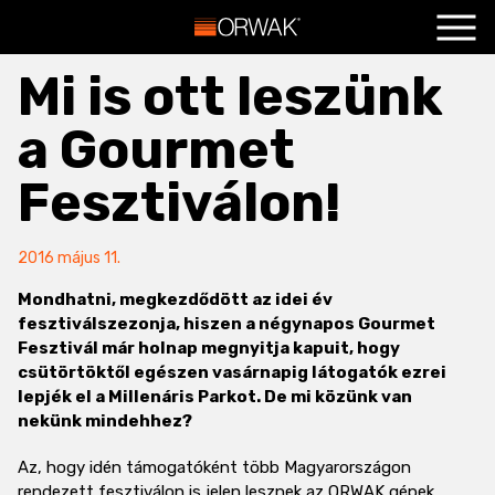
Főoldal
+
Mi is ott leszünk
Termékeink
+
a Gourmet
Szolgáltatások
+
Fesztiválon!
Hasznos
+
Blog
+
2016 május 11.
Kapcsolat
+
Mondhatni, megkezdődött az idei év
fesztiválszezonja, hiszen a négynapos Gourmet
Fesztivál már holnap megnyitja kapuit, hogy
csütörtöktől egészen vasárnapig látogatók ezrei
lepjék el a Millenáris Parkot. De mi közünk van
nekünk mindehhez?
Az, hogy idén támogatóként több Magyarországon
rendezett fesztiválon is jelen lesznek az ORWAK gépek,