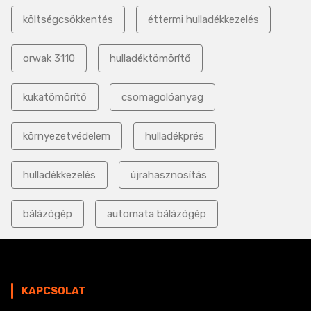
költségcsökkentés
éttermi hulladékkezelés
orwak 3110
hulladéktömörítő
kukatömörítő
csomagolóanyag
környezetvédelem
hulladékprés
hulladékkezelés
újrahasznosítás
bálázógép
automata bálázógép
KAPCSOLAT