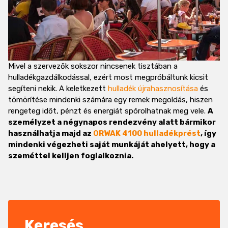
Mivel a szervezők sokszor nincsenek tisztában a
hulladékgazdálkodással, ezért most megpróbáltunk kicsit
segíteni nekik. A keletkezett
hulladék újrahasznosítása
és
tömörítése mindenki számára egy remek megoldás, hiszen
rengeteg időt, pénzt és energiát spórolhatnak meg vele.
A
személyzet a négynapos rendezvény alatt bármikor
használhatja majd az
ORWAK 4100 hulladékprést
, így
mindenki végezheti saját munkáját ahelyett, hogy a
szeméttel kelljen foglalkoznia.
Keresés