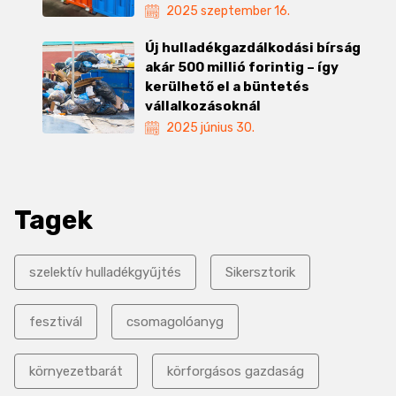
2025 szeptember 16.
Új hulladékgazdálkodási bírság
akár 500 millió forintig – így
kerülhető el a büntetés
vállalkozásoknál
2025 június 30.
Tagek
szelektív hulladékgyűjtés
Sikersztorik
fesztivál
csomagolóanyg
környezetbarát
körforgásos gazdaság