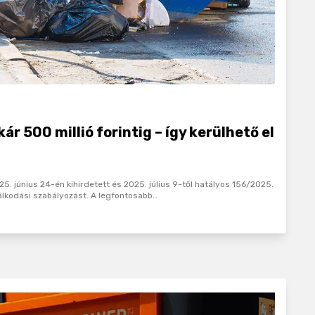
r 500 millió forintig – így kerülhető el
5. június 24-én kihirdetett és 2025. július 9-től hatályos 156/2025.
zdálkodási szabályozást. A legfontosabb…