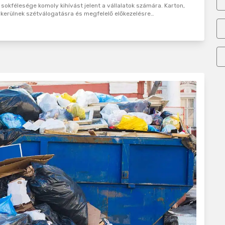
sokfélesége komoly kihívást jelent a vállalatok számára. Karton,
kerülnek szétválogatásra és megfelelő előkezelésre…