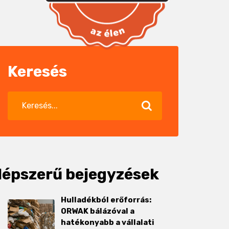
Keresés
épszerű bejegyzések
Hulladékból erőforrás:
ORWAK bálázóval a
hatékonyabb a vállalati