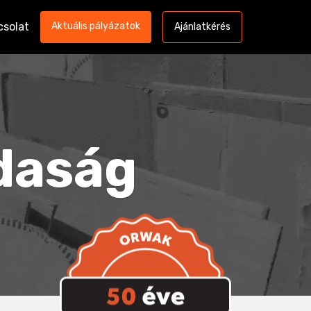
csolat
Aktuális pályázatok
Ajánlatkérés
zdaság