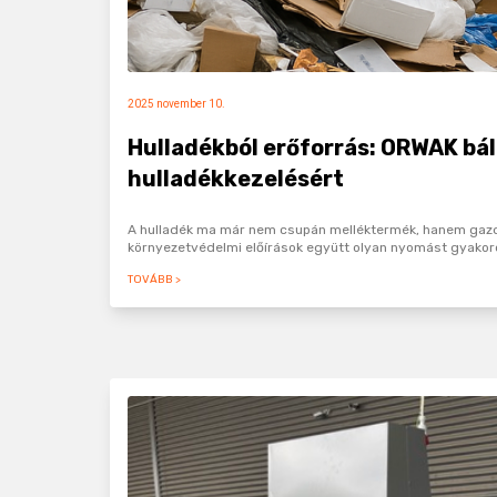
2025 november 10.
Hulladékból erőforrás: ORWAK bál
hulladékkezelésért
A hulladék ma már nem csupán melléktermék, hanem gazdas
környezetvédelmi előírások együtt olyan nyomást gyakorol
TOVÁBB >