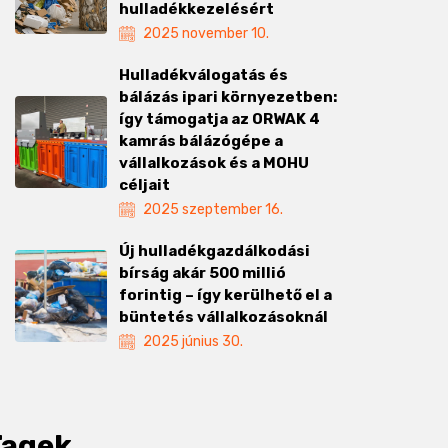
hulladékkezelésért
2025 november 10.
Hulladékválogatás és
bálázás ipari környezetben:
így támogatja az ORWAK 4
kamrás bálázógépe a
vállalkozások és a MOHU
céljait
2025 szeptember 16.
Új hulladékgazdálkodási
bírság akár 500 millió
forintig – így kerülhető el a
büntetés vállalkozásoknál
2025 június 30.
Tagek