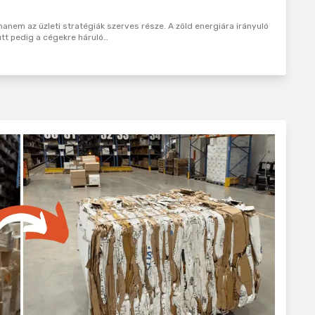
anem az üzleti stratégiák szerves része. A zöld energiára irányuló
tt pedig a cégekre háruló…