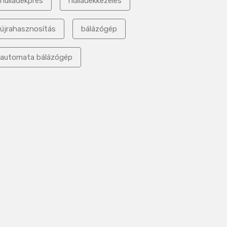
hulladékprés
hulladékkezelés
újrahasznosítás
bálázógép
automata bálázógép