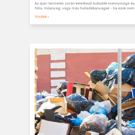
Az ipari termelés során keletkező hulladék mennyisége és 
fólia, műanyag, vagy más hulladékanyagok - ha ezek nem 
TOVÁBB >