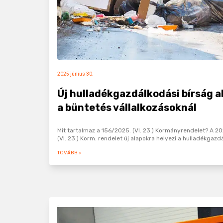
2025 június 30.
Új hulladékgazdálkodási bírság aká
a büntetés vállalkozásoknál
Mit tartalmaz a 156/2025. (VI. 23.) Kormányrendelet? A 202
(VI. 23.) Korm. rendelet új alapokra helyezi a hulladékga
TOVÁBB >