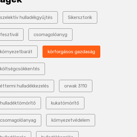
szelektív hulladékgyűjtés
Sikersztorik
fesztivál
csomagolóanyg
környezetbarát
körforgásos gazdaság
költségcsökkentés
éttermi hulladékkezelés
orwak 3110
hulladéktömörítő
kukatömörítő
csomagolóanyag
környezetvédelem