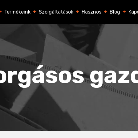
+
Termékeink
+
Szolgáltatások
+
Hasznos
+
Blog
+
Kap
forgásos ga