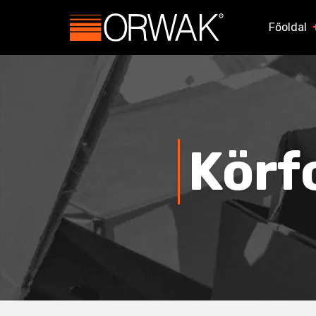
Főoldal
kör