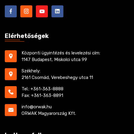
Elérhetőségek
Központi ügyintézés és levelezési cím:
1147 Budapest, Miskolci utca 99
Székhely:
2161 Csomád, Verebeshegy utca 11
Tel.: +361-363-8888
Fax: +361-363-8891
info@orwak.hu
ORWAK Magyarország Kft.