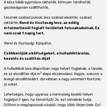
A kész bálák egymásra rakhatók, könnyen tárolhatók,
gazdaságosan szállíthatók.
Lesznek szabad polcok, lesz szabad eladótér, szabad
raktártér.
Rend és tisztaság lesz, az eddig
értelmetlenül foglalt területek felszabadulnak. Ez
nem csak 1 napig tart.
Rend és tisztaság: Kipipálva.
Csökkentjük a költségeket, a hulladéktárolás,
kezelés és szállítás díját
A hulladékok laza állapotban nagy helyet foglalnak, a tárolás
3
és az elszállítás díja m
alapú elszámolású. Vagyis, sokszor a
levegő elszállításáért, durvábban a nagy semmiért fizetünk,
jó sokat.
Lehetséges, hogy ugyanaz a mennyiség kisebb helyet
foglaljon? Igen, ha tömörítjük! Jó, ezt mindenki tudja.
Otthon is megtapossuk a kukát, hogy több férjen bele. Ezt