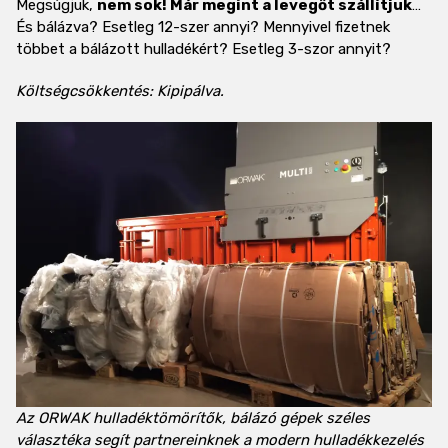
Megsúgjuk,
nem sok! Már megint a levegőt szállítjuk
…
És bálázva? Esetleg 12-szer annyi? Mennyivel fizetnek
többet a bálázott hulladékért? Esetleg 3-szor annyit?
Költségcsökkentés: Kipipálva.
Az ORWAK hulladéktömörítők, bálázó gépek széles
választéka segít partnereinknek a modern hulladékkezelés