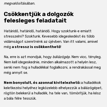
megvalósításában.
Csökkentjük a dolgozók
felesleges feladatait
Határidő, határidő, határidő. Hogy szoktunk-e emiatt
stresszelni? Szoktunk. Kevesebb idegeskedést és több
vidámságot szeretnénk az újévben. Van itt valami, amivel
még
a stressz is csökkenthető
!
Na, erre is azt mondjuk, hogy
bálázógép
. Nem vicc, tényleg.
Nem kell idegeskednie, minden alkalmazott a helyén lesz,
senki nem fog a hulladékkal foglalkozni, a rendrakással meg
még annyit se.
Nem bonyolult, és azonnal kivitelezhető:
a hulladékok
keletkezési helyéhez legközelebb elhelyezzük a bálázógépet,
rögtön belekerül a hulladék, ha tele van, tömörítjük, ha kész
a bála félre tesszük.