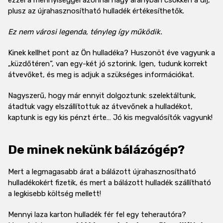
plusz az újrahasznosítható hulladék értékesíthetők.
Ez nem városi legenda, tényleg így működik.
Kinek kellhet pont az Ön hulladéka? Huszonöt éve vagyunk a
„küzdőtéren”, van egy-két jó sztorink. Igen, tudunk korrekt
átvevőket, és meg is adjuk a szükséges információkat.
Nagyszerű, hogy már ennyit dolgoztunk: szelektáltunk,
átadtuk vagy elszállítottuk az átvevőnek a hulladékot,
kaptunk is egy kis pénzt érte… Jó kis megvalósítók vagyunk!
De minek nekünk bálázógép?
Mert a legmagasabb árat a bálázott újrahasznosítható
hulladékokért fizetik, és mert a bálázott hulladék szállítható
a legkisebb költség mellett!
Mennyi laza karton hulladék fér fel egy teherautóra?