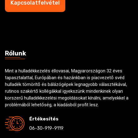
Kapcsolatfelvétel
á
b
m
o
*
x
e
s
Rólunk
Mint a hulladékkezelés éllovasai, Magyarországon 32 éves
tapasztalattal, Európában és hazánkban is piacvezető svéd
hulladék tömörítő és bálázógépek legnagyobb választékával,
rutinos szakértő kollégákkal igyekszünk mindenkinek olyan
korszerű hulladékkezelési megoldásokat kínálni, amelyekkel a
problémából lehetőség, a kiadásból profit lesz.
Értékesítés
06-30-919-9119