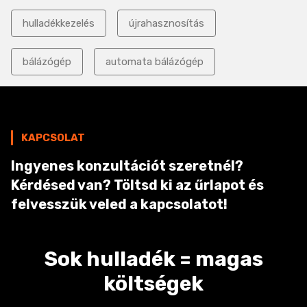
hulladékkezelés
újrahasznosítás
bálázógép
automata bálázógép
KAPCSOLAT
Ingyenes konzultációt szeretnél?
Kérdésed van? Töltsd ki az űrlapot és
felvesszük veled a kapcsolatot!
Sok hulladék = magas
költségek