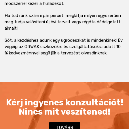
módszerrel kezeli a hulladékot.
Ha tud ránk szánni pár percet, meglátja milyen egyszerűen
meg tudja valósítani új évi terveit vagy régóta dédelgetett
álmait!
Sőt, a kezdéshez adunk egy ugródeszkát is mindenkinek! Év
végéig az ORWAK eszközökre és szolgáltatásokra adott 10
% kedvezménnyel segítjük a tervezést olvasóinknak.
Kérj ingyenes konzultációt!
Nincs mit veszítened!
TOVÁBB