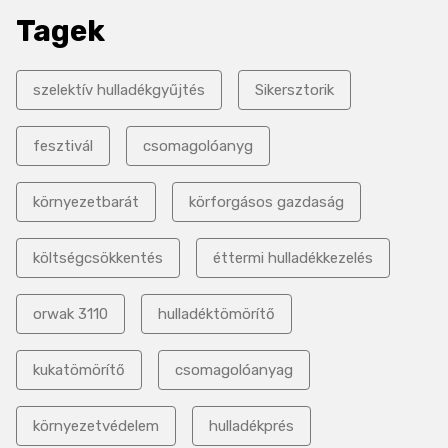
Tagek
szelektív hulladékgyűjtés
Sikersztorik
fesztivál
csomagolóanyg
környezetbarát
körforgásos gazdaság
költségcsökkentés
éttermi hulladékkezelés
orwak 3110
hulladéktömörítő
kukatömörítő
csomagolóanyag
környezetvédelem
hulladékprés