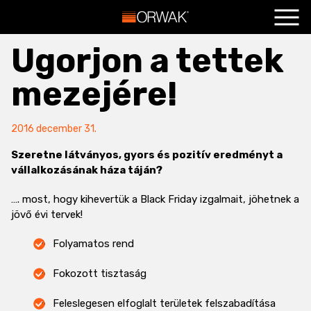
Főoldal
+
Ugorjon a tettek
Termékeink
+
mezejére!
Szolgáltatások
+
Hasznos
+
2016 december 31.
Blog
+
Szeretne látványos, gyors és pozitív eredményt a
vállalkozásának háza táján?
Kapcsolat
+
…. most, hogy kihevertük a Black Friday izgalmait, jöhetnek a
jövő évi tervek!
Folyamatos rend
Fokozott tisztaság
Feleslegesen elfoglalt területek felszabadítása