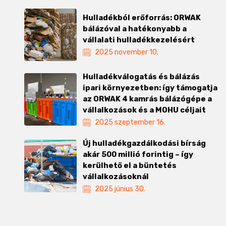
Hulladékból erőforrás: ORWAK
bálázóval a hatékonyabb a
vállalati hulladékkezelésért
2025 november 10.
Hulladékválogatás és bálázás
ipari környezetben: így támogatja
az ORWAK 4 kamrás bálázógépe a
vállalkozások és a MOHU céljait
2025 szeptember 16.
Új hulladékgazdálkodási bírság
akár 500 millió forintig – így
kerülhető el a büntetés
vállalkozásoknál
2025 június 30.