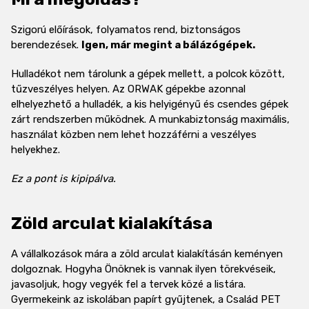
Szigorú előírások, folyamatos rend, biztonságos
berendezések.
Igen, már megint a bálázógépek.
Hulladékot nem tárolunk a gépek mellett, a polcok között,
tűzveszélyes helyen. Az ORWAK gépekbe azonnal
elhelyezhető a hulladék, a kis helyigényű és csendes gépek
zárt rendszerben működnek. A munkabiztonság maximális,
használat közben nem lehet hozzáférni a veszélyes
helyekhez.
Ez a pont is kipipálva.
Zöld arculat kialakítása
A vállalkozások mára a zöld arculat kialakításán keményen
dolgoznak. Hogyha Önöknek is vannak ilyen törekvéseik,
javasoljuk, hogy vegyék fel a tervek közé a listára.
Gyermekeink az iskolában papírt gyűjtenek, a Család PET