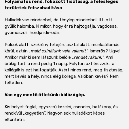
Folyamatos rend, fokozott tisztaság, a felesleges
területek felszabadítása
Hulladék van mindenhol, de tényleg mindenhol. Itt-ott
gyűlik halomba, ki mikor, hogy ér rá hajtogatja, vagdossa,
gyömöszöli, hordja ide-oda.
Polcok alatt, szekrény tetején, asztal alatt, munkaállomás
körül, aztán
„majd csinálunk vele valamit”
. Ismerős? Ugye!
Amikor már ki sem látszunk belőle
„rendet rakunk”
. Ami
órákig tart, a rend pedig 1 napig. Folyton azt érezzük, a
kollégák is ezt hajtogatják. Azért nincs rend, meg tisztaság,
mert kevés a hely, nincs elég kolléga. Valóban kevés? Nem
feltétlen.
Van egy mentő ötletünk: bálázógép.
Kis helyet foglal, egyszerű kezelni, csendes, hatékony, és
rendkívül „kegyetlen”. Nagyon sok hulladékot képes
eltüntetni.