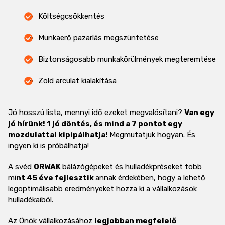
Költségcsökkentés
Munkaerő pazarlás megszüntetése
Biztonságosabb munkakörülmények megteremtése
Zöld arculat kialakítása
Jó hosszú lista, mennyi idő ezeket megvalósítani?
Van egy
jó hírünk! 1 jó döntés, és mind a 7 pontot egy
mozdulattal kipipálhatja!
Megmutatjuk hogyan. És
ingyen ki is próbálhatja!
A svéd
ORWAK
bálázógépeket és hulladékpréseket több
mi
nt 45 éve fejlesztik
annak érdekében, hogy a lehető
legoptimálisabb eredményeket hozza ki a vállalkozások
hulladékaiból.
Az Önök vállalkozásához
legjobban megfelelő