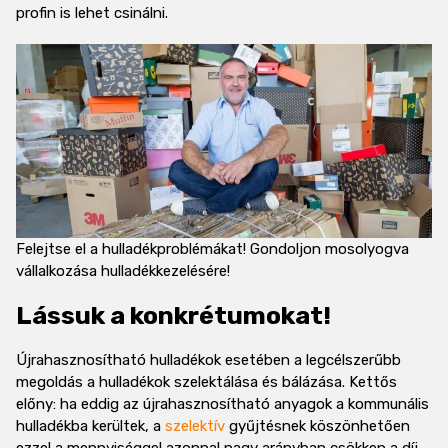
profin is lehet csinálni.
Felejtse el a hulladékproblémákat! Gondoljon mosolyogva
vállalkozása hulladékkezelésére!
Lássuk a konkrétumokat!
Újrahasznosítható hulladékok esetében a legcélszerűbb
megoldás a hulladékok szelektálása és bálázása. Kettős
előny: ha eddig az újrahasznosítható anyagok a kommunális
hulladékba kerültek, a
szelektív
gyűjtésnek köszönhetően
ezzel a mennyiséggel azonnal nagy arányban csökken a díj,