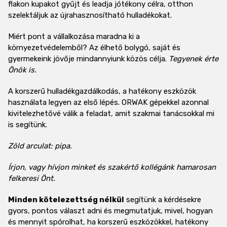
flakon kupakot gyűjt és leadja jótékony célra, otthon
szelektáljuk az újrahasznosítható hulladékokat.
Miért pont a vállalkozása maradna ki a
környezetvédelemből? Az élhető bolygó, saját és
gyermekeink jövője mindannyiunk közös célja.
Tegyenek érte
Önök is.
A korszerű hulladékgazdálkodás, a hatékony eszközök
használata legyen az első lépés. ORWAK gépekkel azonnal
kivitelezhetővé válik a feladat, amit szakmai tanácsokkal mi
is segítünk.
Zöld arculat: pipa.
Írjon, vagy hívjon minket és szakértő kollégánk hamarosan
felkeresi Önt.
Minden kötelezettség nélkül
segítünk a kérdésekre
gyors, pontos választ adni és megmutatjuk, mivel, hogyan
és mennyit spórolhat, ha korszerű eszközökkel, hatékony