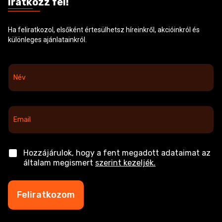
Iratkozz fel!
Ha feliratkozol, elsőként értesülhetsz híreinkről, akcióinkról és
különleges ajánlatainkról.
N
é
v
*
E
m
a
i
l
C
Hozzájárulok, hogy a fent megadott adataimat az
*
h
általam megismert
szerint kezeljék.
e
c
k
Feliratkozom
b
o
x