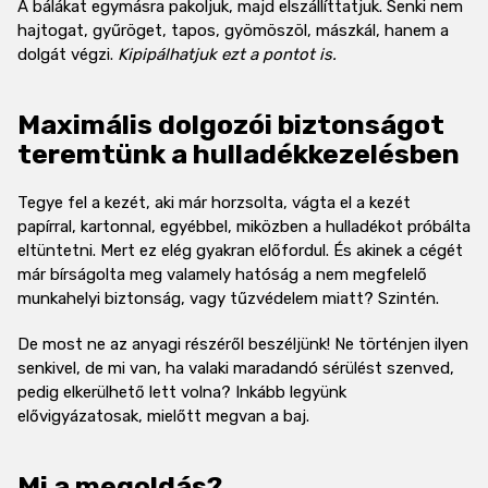
A bálákat egymásra pakoljuk, majd elszállíttatjuk. Senki nem
hajtogat, gyűröget, tapos, gyömöszöl, mászkál, hanem a
dolgát végzi.
Kipipálhatjuk ezt a pontot is.
Maximális dolgozói biztonságot
teremtünk a hulladékkezelésben
Tegye fel a kezét, aki már horzsolta, vágta el a kezét
papírral, kartonnal, egyébbel, miközben a hulladékot próbálta
eltüntetni. Mert ez elég gyakran előfordul. És akinek a cégét
már bírságolta meg valamely hatóság a nem megfelelő
munkahelyi biztonság, vagy tűzvédelem miatt? Szintén.
De most ne az anyagi részéről beszéljünk! Ne történjen ilyen
senkivel, de mi van, ha valaki maradandó sérülést szenved,
pedig elkerülhető lett volna? Inkább legyünk
elővigyázatosak, mielőtt megvan a baj.
Mi a megoldás?