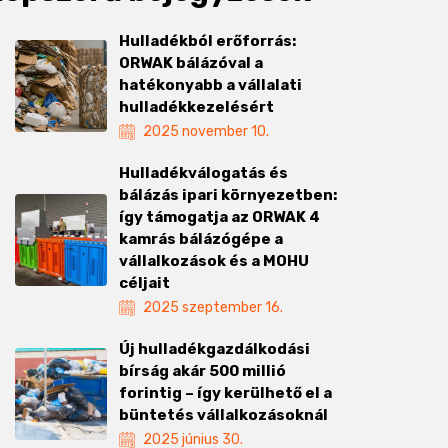
Hulladékból erőforrás:
ORWAK bálázóval a
hatékonyabb a vállalati
hulladékkezelésért
2025 november 10.
Hulladékválogatás és
bálázás ipari környezetben:
így támogatja az ORWAK 4
kamrás bálázógépe a
vállalkozások és a MOHU
céljait
2025 szeptember 16.
Új hulladékgazdálkodási
bírság akár 500 millió
forintig – így kerülhető el a
büntetés vállalkozásoknál
2025 június 30.