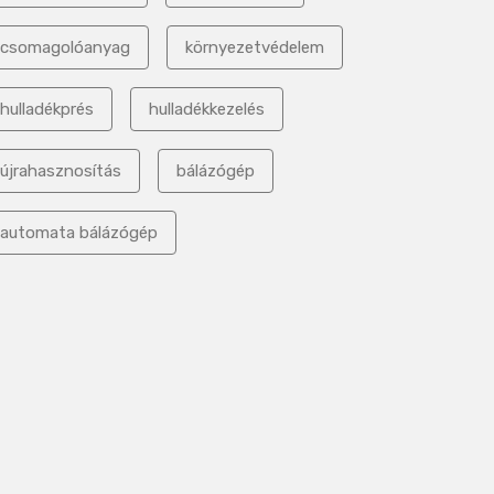
csomagolóanyag
környezetvédelem
hulladékprés
hulladékkezelés
újrahasznosítás
bálázógép
automata bálázógép