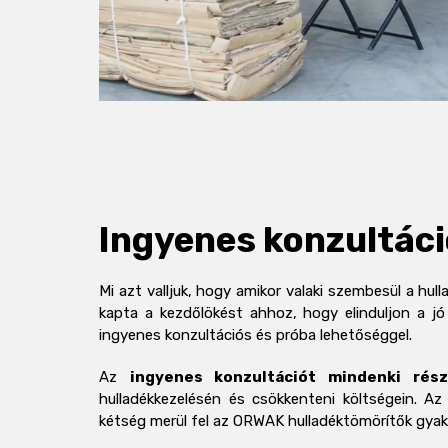
Ingyenes konzultáci
Mi azt valljuk, hogy amikor valaki szembesül a hul
kapta a kezdőlökést ahhoz, hogy elinduljon a jó
ingyenes konzultációs és próba lehetőséggel.
Az
ingyenes konzultációt mindenki rész
hulladékkezelésén és csökkenteni költségein. Az
kétség merül fel az ORWAK hulladéktömörítők gyako