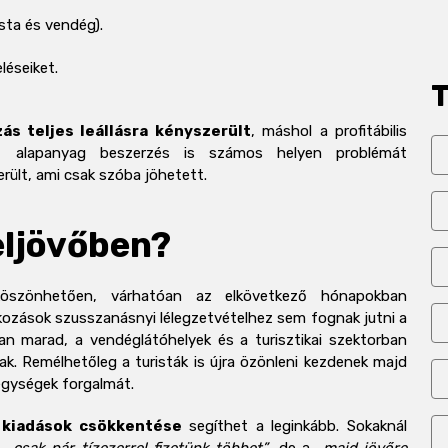
sta és vendég).
léseiket.
ás teljes leállásra kényszerült
, máshol a profitábilis
ő alapanyag beszerzés is számos helyen problémát
ült, ami csak szóba jöhetett.
eljövőben?
szönhetően, várhatóan az elkövetkező hónapokban
alkozások szusszanásnyi lélegzetvételhez sem fognak jutni a
lan marad, a vendéglátóhelyek és a turisztikai szektorban
ak. Remélhetőleg a turisták is újra özönleni kezdenek majd
egységek forgalmát.
a
kiadások csökkentése
segíthet a leginkább. Sokaknál