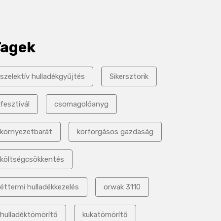
Tagek
szelektív hulladékgyűjtés
Sikersztorik
fesztivál
csomagolóanyg
környezetbarát
körforgásos gazdaság
költségcsökkentés
éttermi hulladékkezelés
orwak 3110
hulladéktömörítő
kukatömörítő