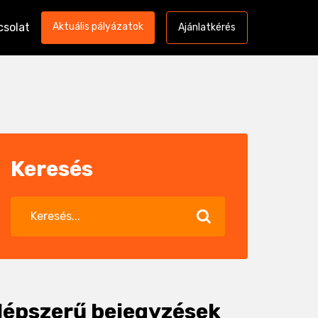
csolat
Aktuális pályázatok
Ajánlatkérés
Keresés
épszerű bejegyzések