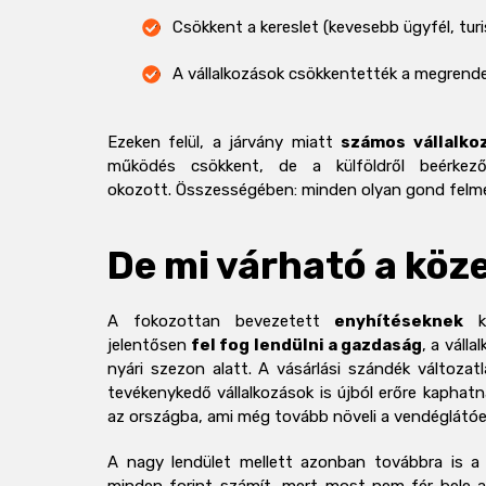
Csökkent a kereslet (kevesebb ügyfél, turi
A vállalkozások csökkentették a megrende
Ezeken felül, a járvány miatt
számos vállalkoz
működés csökkent, de a külföldről beérkez
okozott. Összességében: minden olyan gond felmer
De mi várható a köz
A fokozottan bevezetett
enyhítéseknek
kö
jelentősen
fel fog lendülni a gazdaság
, a váll
nyári szezon alatt. A vásárlási szándék változat
tevékenykedő vállalkozások is újból erőre kaphatn
az országba, ami még tovább növeli a vendéglátó
A nagy lendület mellett azonban továbbra is 