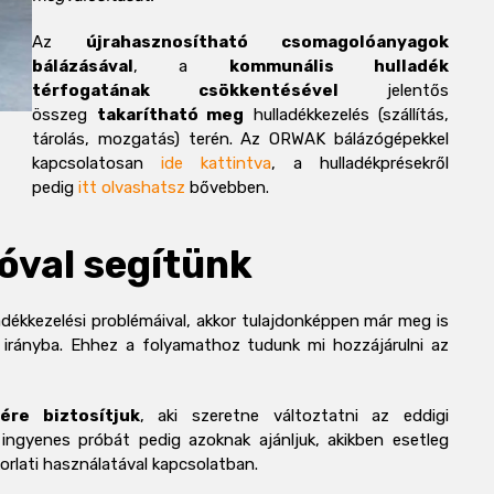
Az
újrahasznosítható csomagolóanyagok
bálázásával
, a
kommunális hulladék
térfogatának csökkentésével
jelentős
összeg
takarítható meg
hulladékkezelés (szállítás,
tárolás, mozgatás) terén. Az ORWAK bálázógépekkel
kapcsolatosan
ide kattintva
, a hulladékprésekről
pedig
itt olvashatsz
bővebben.
óval segítünk
ladékkezelési problémáival, akkor tulajdonképpen már meg is
 irányba. Ehhez a folyamathoz tudunk mi hozzájárulni az
ére biztosítjuk
, aki szeretne változtatni az eddigi
 ingyenes próbát pedig azoknak ajánljuk, akikben esetleg
rlati használatával kapcsolatban.