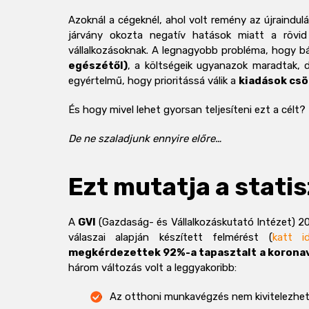
Azoknál a cégeknél, ahol volt remény az újraindul
járvány okozta negatív hatások miatt a rövid
vállalkozásoknak. A legnagyobb probléma, hogy b
egészétől)
, a költségeik ugyanazok maradtak, 
egyértelmű, hogy prioritássá válik a
kiadások cs
És hogy mivel lehet gyorsan teljesíteni ezt a célt?
De ne szaladjunk ennyire előre…
Ezt mutatja a statis
A
GVI
(Gazdaság- és Vállalkozáskutató Intézet) 2
válaszai alapján készített felmérést (
katt i
megkérdezettek 92%-a tapasztalt a koronav
három változás volt a leggyakoribb:
Az otthoni munkavégzés nem kivitelezhet