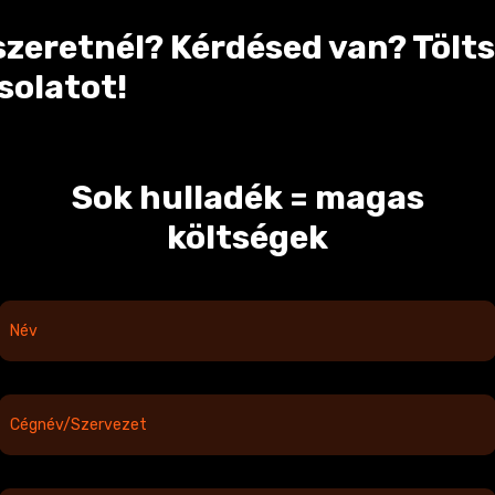
zeretnél? Kérdésed van? Töltsd
solatot!
Sok hulladék = magas
költségek
N
é
v
*
C
é
g
n
é