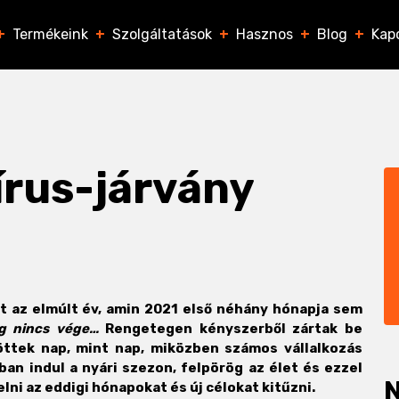
+
Termékeink
+
Szolgáltatások
+
Hasznos
+
Blog
+
Kap
írus-járvány
t az elmúlt év, amin 2021 első néhány hónapja sem
g nincs vége…
Rengetegen kényszerből zártak be
ttek nap, mint nap, miközben számos vállalkozás
 indul a nyári szezon, felpörög az élet és ezzel
N
elni az eddigi hónapokat és új célokat kitűzni.