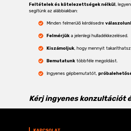
Feltételek és kötelezettségek nélkül
, legye
segítünk az alábbiakban:
Minden felmerülő kérdésedre
válaszolun
Felmérjük
a jelenlegi hulladékkezelésed.
Kiszámoljuk
, hogy mennyit takaríthatsz
Bemutatunk
többféle megoldást.
Ingyenes gépbemutatót,
próbalehetős
Kérj ingyenes konzultációt
KAPCSOLAT