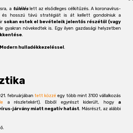
ásra, a
túlélés
lett az elsődleges célkitűzés. A koronavírus-
 és hosszú távú stratégiát is át kellett gondolniuk a
ár
sokan estek el bevételeik jelentős részétől (vagy
de gyakran növekedtek is. Egy ilyen gazdasági helyzetben
ökkentése
.
Modern hulladékkezeléssel
.
ztika
021. februárjában
tett közzé
egy több mint 3100 vállalkozás
de
a részletekért). Ebből egyrészt kiderült, hogy
a
írus-járvány miatt negatív hatást
. Másrészt, az alábbi
ő.