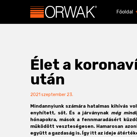
Főoldal
Élet a koronav
után
2021 szeptember 23.
Mindannyiunk számára hatalmas kihívás vol
enyhített, sőt. És a járványnak
még mindi
hónapokra, mások a fennmaradásért küzdö
működött veszteségesen. Hamarosan azonban
együtt a gazdaság is. Így itt az ideje átérték