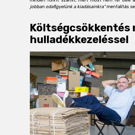
minden forint számít, mert most nem fér bele 
jobban odafigyelünk a kiadásainkra”
mentalitás s
Költségcsökkentés
hulladékkezeléssel