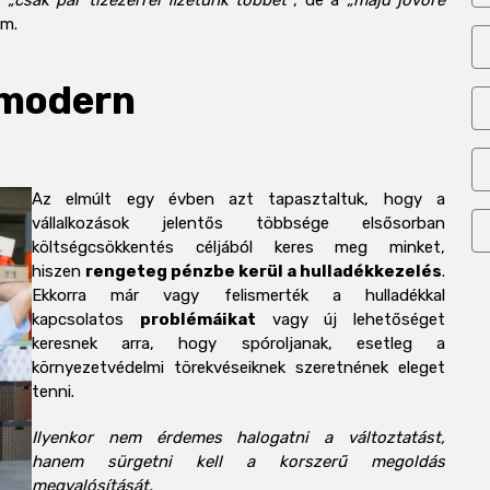
a
„csak pár tízezerrel fizetünk többet”
, de a
„majd jövőre
em.
 modern
Az elmúlt egy évben azt tapasztaltuk, hogy a
vállalkozások jelentős többsége elsősorban
költségcsökkentés céljából keres meg minket,
hiszen
rengeteg pénzbe kerül a hulladékkezelés
.
Ekkorra már vagy felismerték a hulladékkal
kapcsolatos
problémáikat
vagy új lehetőséget
keresnek arra, hogy spóroljanak, esetleg a
környezetvédelmi törekvéseiknek szeretnének eleget
tenni.
Ilyenkor nem érdemes halogatni a változtatást,
hanem sürgetni kell a korszerű megoldás
megvalósítását.