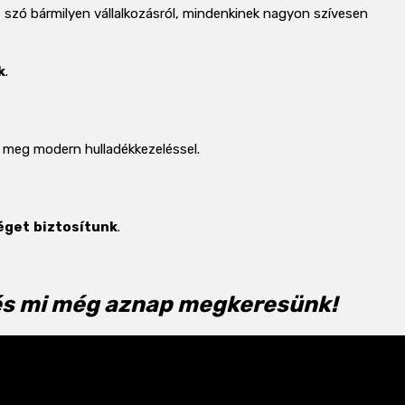
n szó bármilyen vállalkozásról, mindenkinek nagyon szívesen
k
.
 meg modern hulladékkezeléssel.
éget
biztosítunk
.
 és mi még aznap megkeresünk!