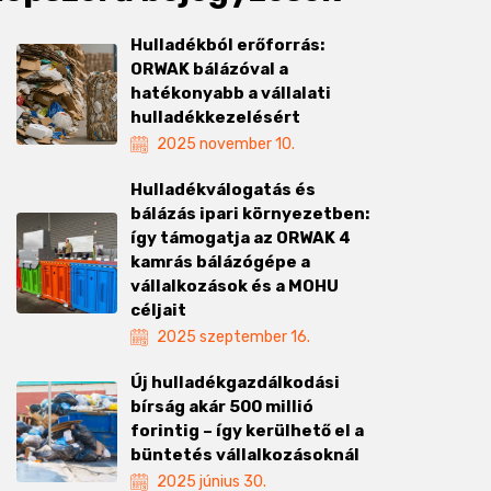
Hulladékból erőforrás:
ORWAK bálázóval a
hatékonyabb a vállalati
hulladékkezelésért
2025 november 10.
Hulladékválogatás és
bálázás ipari környezetben:
így támogatja az ORWAK 4
kamrás bálázógépe a
vállalkozások és a MOHU
céljait
2025 szeptember 16.
Új hulladékgazdálkodási
bírság akár 500 millió
forintig – így kerülhető el a
büntetés vállalkozásoknál
2025 június 30.