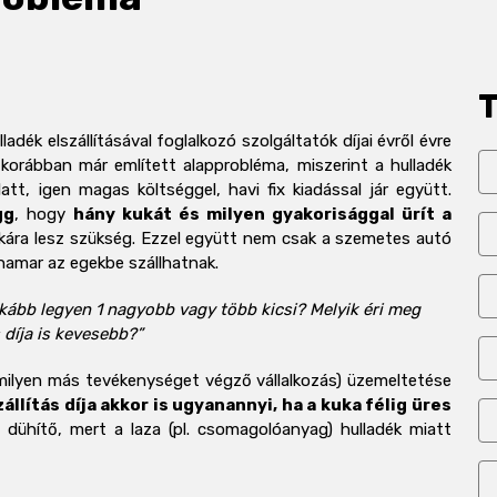
adék elszállításával foglalkozó szolgáltatók díjai évről évre
orábban már említett alapprobléma, miszerint a hulladék
t, igen magas költséggel, havi fix kiadással jár együtt.
gg
, hogy
hány kukát és milyen gyakorisággal ürít a
ukára lesz szükség. Ezzel együtt nem csak a szemetes autó
s hamar az egekbe szállhatnak.
nkább legyen 1 nagyobb vagy több kicsi? Melyik éri meg
s díja is kevesebb?”
milyen más tevékenységet végző vállalkozás) üzemeltetése
zállítás díja akkor is ugyanannyi, ha a kuka félig üres
s dühítő, mert a laza (pl. csomagolóanyag) hulladék miatt