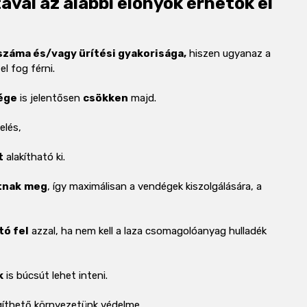
val az alábbi előnyök érhetők el
záma és/vagy ürítési gyakorisága,
hiszen ugyanaz a
l fog férni.
ége
is jelentősen
csökken
majd.
elés,
t
alakítható ki.
tnak
meg
, így maximálisan a vendégek kiszolgálására, a
tó fel
azzal, ha nem kell a laza csomagolóanyag hulladék
k
is búcsút lehet inteni.
gíthető
környezetünk védelme
.