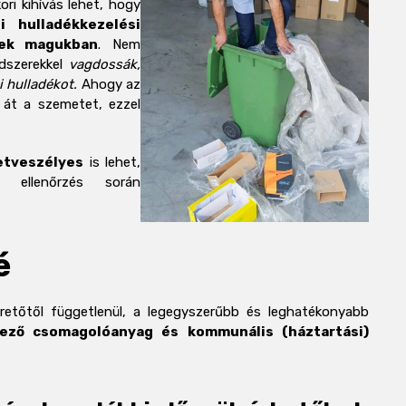
ori kihívás lehet, hogy
i hulladékkezelési
nek magukban
. Nem
ódszerekkel
vagdossák,
 hulladékot.
Ahogy az
 át a szemetet, ezzel
etveszélyes
is lehet,
 ellenőrzés során
é
retőtől függetlenül, a legegyszerűbb és leghatékonyabb
kező csomagolóanyag és kommunális (háztartási)