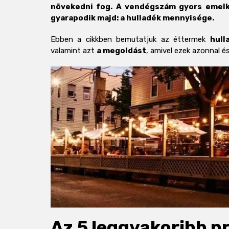
növekedni fog. A vendégszám gyors emelk
gyarapodik majd: a hulladék mennyisége.
Ebben a cikkben bemutatjuk az éttermek
hull
valamint azt
a megoldást
, amivel ezek azonnal
Az 5 leggyakoribb p