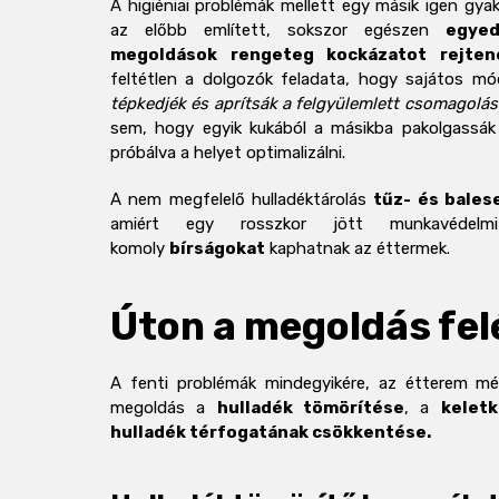
A higiéniai problémák mellett egy másik igen gyak
az előbb említett, sokszor egészen
egyed
megoldások rengeteg kockázatot rejte
feltétlen a dolgozók feladata, hogy sajátos m
tépkedjék és aprítsák a felgyülemlett csomagolási
sem, hogy egyik kukából a másikba pakolgassák
próbálva a helyet optimalizálni.
A nem megfelelő hulladéktárolás
tűz- és bales
amiért egy rosszkor jött munkavédelmi
komoly
bírságokat
kaphatnak az éttermek.
Úton a megoldás fel
A fenti problémák mindegyikére, az étterem mé
megoldás a
hulladék tömörítése
, a
kelet
hulladék térfogatának csökkentése.