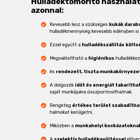
Hulladéktömörítő használatá
azonnal:
Kevesebb lesz a szükséges
kukák darabs
hulladékmennyiség kevesebb edényben is e
Ezzel együtt a
hulladékszállítás
költs
Megvalósítható a
higiénikus
hulladékkez
és
rendezett, tiszta munkakörnyeze
A dolgozók
időt és energiát takarítha
saját munkájukra összpontosíthatnak.
Rengeteg
értékes terület szabadítha
halmokat kerülgetni.
Miközben a
munkahelyi kockázatokna
A
szelektív
hulladékgyűjtéssel
előse