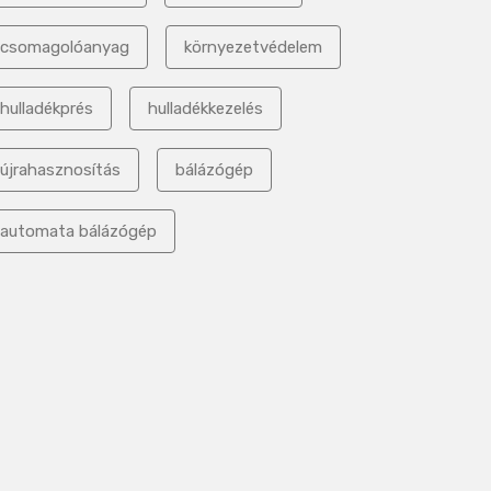
csomagolóanyag
környezetvédelem
hulladékprés
hulladékkezelés
újrahasznosítás
bálázógép
automata bálázógép