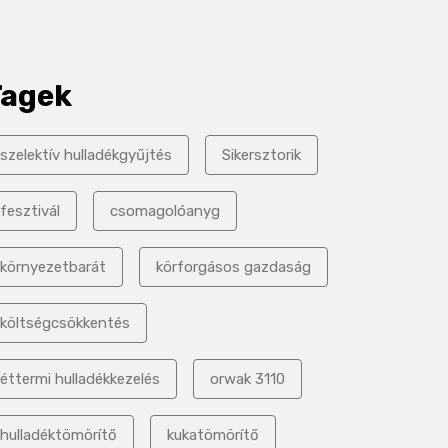
Tagek
szelektív hulladékgyűjtés
Sikersztorik
fesztivál
csomagolóanyg
környezetbarát
körforgásos gazdaság
költségcsökkentés
éttermi hulladékkezelés
orwak 3110
hulladéktömörítő
kukatömörítő