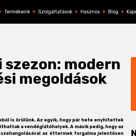
+
Termékeink
+
Szolgáltatások
+
Hasznos
+
Blog
+
Kap
ri szezon: modern
ési megoldások
ból is örülünk. Az egyik, hogy pár hete enyhítettek
yithattak a vendéglátóhelyek. A másik pedig, hogy az
N
sszehangolásával az éttermek forgalma jelentősen