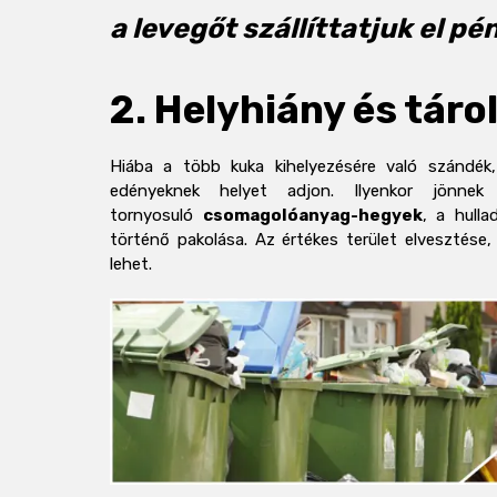
a levegőt szállíttatjuk el pé
2. Helyhiány és táro
Hiába a több kuka kihelyezésére való szándé
edényeknek helyet adjon. Ilyenkor jönn
tornyosuló
csomagolóanyag-hegyek
, a hull
történő pakolása. Az értékes terület elvesztése,
lehet.