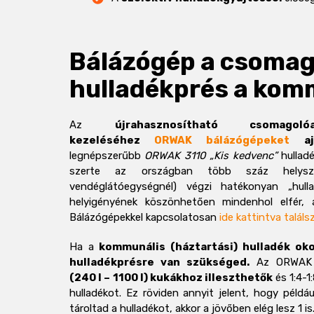
Bálázógép a csomag
hulladékprés a kom
Az
újrahasznosítható csomagol
kezeléséhez
ORWAK bálázógépeket
ajá
legnépszerűbb
ORWAK 3110 „Kis kedvenc”
hulladé
szerte az országban több száz helysz
vendéglátóegységnél) végzi hatékonyan „hulla
helyigényének köszönhetően mindenhol elfér, 
Bálázógépekkel kapcsolatosan
ide kattintva talál
Ha a
kommunális (háztartási) hulladék ok
hulladékprésre van szükséged.
Az ORWAK 
(240 l – 1100 l) kukákhoz illeszthetők
és 1:4-1
hulladékot. Ez röviden annyit jelent, hogy példá
tároltad a hulladékot, akkor a jövőben elég lesz 1 is