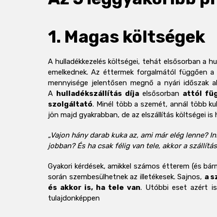
1. Magas költségek
A hulladékkezelés költségei, tehát elsősorban a hull
emelkednek. Az éttermek forgalmától függően a k
mennyisége jelentősen megnő a nyári időszak alat
A
hulladékszállítás díja
elsősorban
attól fü
szolgáltató
. Minél több a szemét, annál több k
jön majd gyakrabban, de az elszállítás költségei i
„Vajon hány darab kuka az, ami már elég lenne? I
jobban? És ha csak félig van tele, akkor a szállítá
Gyakori kérdések, amikkel számos étterem (és bár
során szembesülhetnek az illetékesek. Sajnos,
a s
és akkor is, ha tele van
. Utóbbi eset azért i
tulajdonképpen