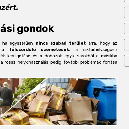
nzért.
lási gondok
k, ha egyszerűen
nincs szabad terület
arra, hogy az
ek a
túlcsorduló szemetesek
, a raktárhelységben
adék kerülgetése és a dobozok egyik sarokból a másikba
 a rossz helykihasználás pedig további problémák forrása