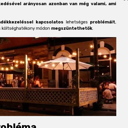
edésével arányosan azonban van még valami, ami
adékkezeléssel
kapcsolatos
lehetséges
problémáit
,
 és költséghatékony módon
megszüntethetők
.
robléma