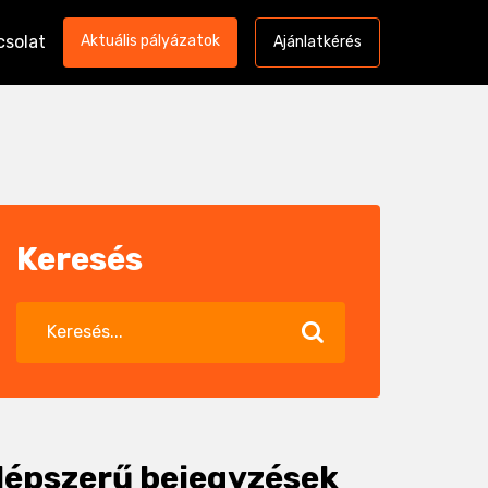
csolat
Aktuális pályázatok
Ajánlatkérés
Keresés
épszerű bejegyzések