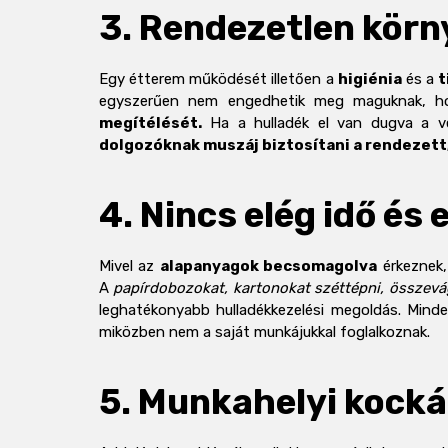
3. Rendezetlen körn
Egy étterem működését illetően a
higiénia
és a
t
egyszerűen nem engedhetik meg maguknak, hog
megítélését.
Ha a hulladék el van dugva a ve
dolgozóknak muszáj biztosítani a rendezett
4.
Nincs elég idő és 
Mivel az
alapanyagok becsomagolva
érkeznek, 
A
papírdobozokat, kartonokat széttépni, összevág
leghatékonyabb hulladékkezelési megoldás. Mind
miközben nem a saját munkájukkal foglalkoznak.
5. Munkahelyi kock