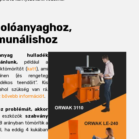
olóanyaghoz,
munálishoz
óanyag hulladék
nlunk,
például a
ktömörítőt (
katt
), ami
ínen (és rengeteg
dékos teendőit”. Kis
ahol szükség van rá.
sz bővebb információt
.
oz problémát, akkor
eszközök
szabvány
:8 arányban tömörítik a
ul, ha eddig 4 kukában
.