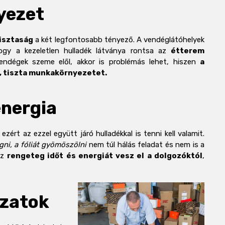
yezet
isztaság
a két legfontosabb tényező. A vendéglátóhelyek
y a kezeletlen hulladék látványa rontsa az
étterem
ndégek szeme elől, akkor is problémás lehet, hiszen
a
, tiszta munkakörnyezetet.
energia
ezért az ezzel együtt járó hulladékkal is tenni kell valamit.
ni, a fóliát gyömöszölni
nem túl hálás feladat és nem is a
ez
rengeteg időt és energiát vesz el a dolgozóktól
,
ázatok