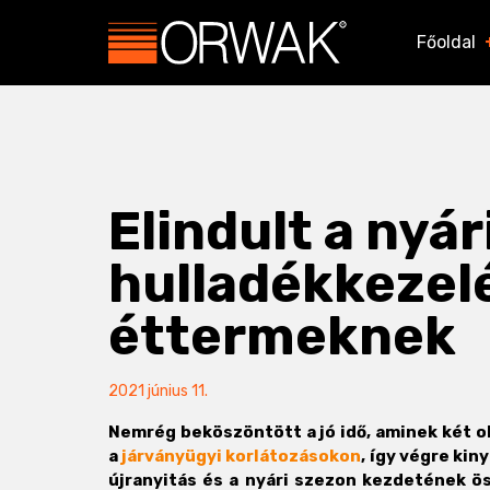
Főoldal
Elindult a nyá
hulladékkezel
éttermeknek
2021 június 11.
Nemrég beköszöntött a jó idő, aminek két ok
a
járványügyi korlátozásokon
, így végre kin
újranyitás és a nyári szezon kezdetének ö