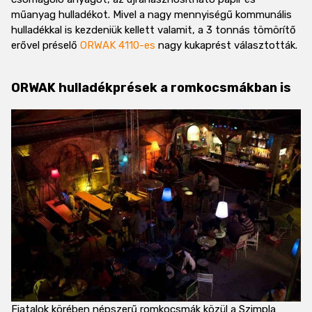
műanyag hulladékot. Mivel a nagy mennyiségű kommunális
hulladékkal is kezdeniük kellett valamit, a 3 tonnás tömörítő
erővel préselő
ORWAK 4110-es
nagy kukaprést választották.
ORWAK hulladékprések a romkocsmákban is
Fiatalok körében népszerű romkocsmák közül a Szimpla