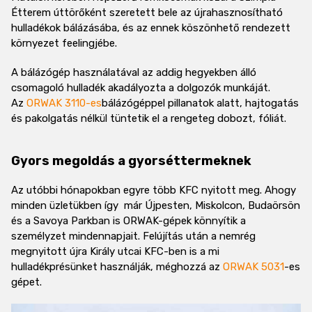
Étterem úttörőként szeretett bele az újrahasznosítható
hulladékok bálázásába, és az ennek köszönhető rendezett
környezet feelingjébe.
A bálázógép használatával az addig hegyekben álló
csomagoló hulladék akadályozta a dolgozók munkáját.
Az
ORWAK 3110-es
bálázógéppel pillanatok alatt, hajtogatás
és pakolgatás nélkül tüntetik el a rengeteg dobozt, fóliát.
Gyors megoldás a gyorséttermeknek
Az utóbbi hónapokban egyre több KFC nyitott meg. Ahogy
minden üzletükben így már Újpesten, Miskolcon, Budaörsön
és a Savoya Parkban is ORWAK-gépek könnyítik a
személyzet mindennapjait. Felújítás után a nemrég
megnyitott újra Király utcai KFC-ben is a mi
hulladékprésünket használják, méghozzá az
ORWAK 5031
-es
gépet.