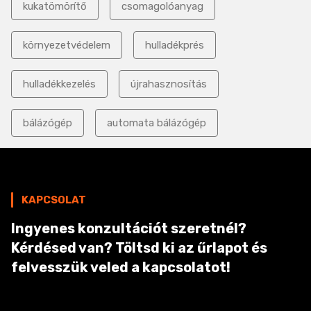
kukatömörítő
csomagolóanyag
környezetvédelem
hulladékprés
hulladékkezelés
újrahasznosítás
bálázógép
automata bálázógép
KAPCSOLAT
Ingyenes konzultációt szeretnél?
Kérdésed van? Töltsd ki az űrlapot és
felvesszük veled a kapcsolatot!