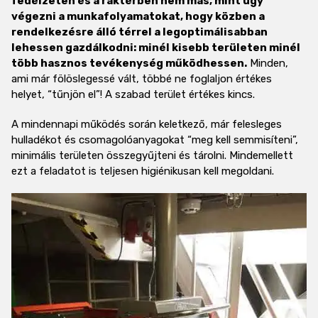
fedélzeten és a raktérben nem más, mint úgy
végezni a munkafolyamatokat, hogy közben a
rendelkezésre álló térrel a legoptimálisabban
lehessen gazdálkodni: minél kisebb területen minél
több hasznos tevékenység működhessen.
Minden,
ami már fölöslegessé vált, többé ne foglaljon értékes
helyet, “tűnjön el”! A szabad terület értékes kincs.
A mindennapi működés során keletkező, már felesleges
hulladékot és csomagolóanyagokat “meg kell semmisíteni”,
minimális területen összegyűjteni és tárolni. Mindemellett
ezt a feladatot is teljesen higiénikusan kell megoldani.