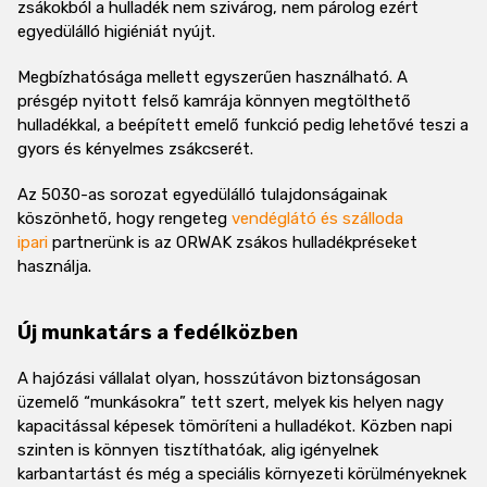
zsákokból a hulladék nem szivárog, nem párolog ezért
egyedülálló higiéniát nyújt.
Megbízhatósága mellett egyszerűen használható. A
présgép nyitott felső kamrája könnyen megtölthető
hulladékkal, a beépített emelő funkció pedig lehetővé teszi a
gyors és kényelmes zsákcserét.
Az 5030-as sorozat egyedülálló tulajdonságainak
köszönhető, hogy rengeteg
vendéglátó és szálloda
ipari
partnerünk is az ORWAK zsákos hulladékpréseket
használja.
Új munkatárs a fedélközben
A hajózási vállalat olyan, hosszútávon biztonságosan
üzemelő “munkásokra” tett szert, melyek kis helyen nagy
kapacitással képesek tömöríteni a hulladékot. Közben napi
szinten is könnyen tisztíthatóak, alig igényelnek
karbantartást és még a speciális környezeti körülményeknek