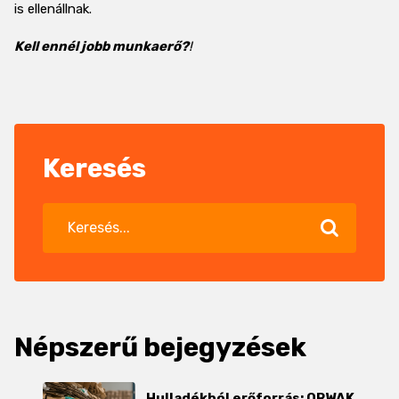
is ellenállnak.
Kell ennél jobb munkaerő?
!
Keresés
Népszerű bejegyzések
Hulladékból erőforrás: ORWAK