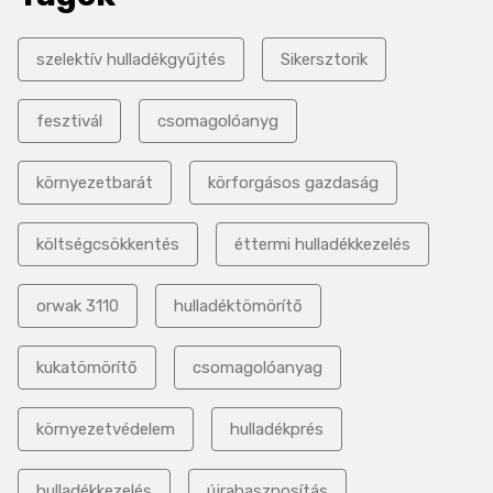
szelektív hulladékgyűjtés
Sikersztorik
fesztivál
csomagolóanyg
környezetbarát
körforgásos gazdaság
költségcsökkentés
éttermi hulladékkezelés
orwak 3110
hulladéktömörítő
kukatömörítő
csomagolóanyag
környezetvédelem
hulladékprés
hulladékkezelés
újrahasznosítás