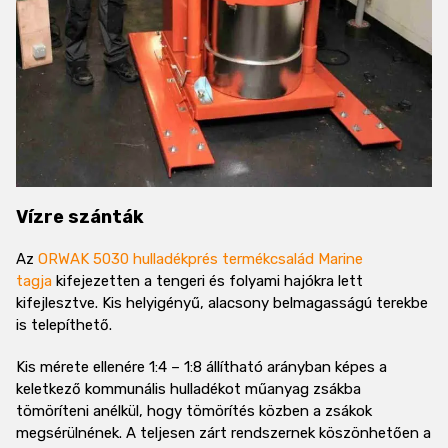
Vízre szánták
Az
ORWAK 5030 hulladékprés termékcsalád Marine
tagja
kifejezetten a tengeri és folyami hajókra lett
kifejlesztve. Kis helyigényű, alacsony belmagasságú terekbe
is telepíthető.
Kis mérete ellenére 1:4 – 1:8 állítható arányban képes a
keletkező kommunális hulladékot műanyag zsákba
tömöríteni anélkül, hogy tömörítés közben a zsákok
megsérülnének. A teljesen zárt rendszernek köszönhetően a