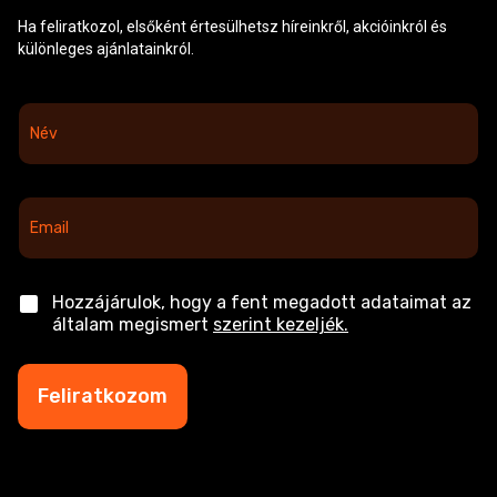
Ha feliratkozol, elsőként értesülhetsz híreinkről, akcióinkról és
különleges ajánlatainkról.
N
é
v
*
E
m
a
i
l
C
Hozzájárulok, hogy a fent megadott adataimat az
*
h
általam megismert
szerint kezeljék.
e
c
k
Feliratkozom
b
o
x
e
s