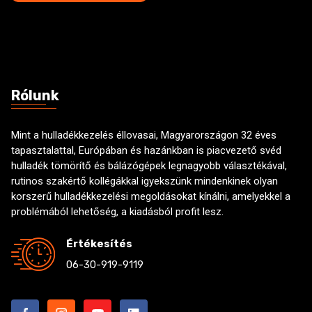
o
*
x
e
s
Rólunk
Mint a hulladékkezelés éllovasai, Magyarországon 32 éves
tapasztalattal, Európában és hazánkban is piacvezető svéd
hulladék tömörítő és bálázógépek legnagyobb választékával,
rutinos szakértő kollégákkal igyekszünk mindenkinek olyan
korszerű hulladékkezelési megoldásokat kínálni, amelyekkel a
problémából lehetőség, a kiadásból profit lesz.
Értékesítés
06-30-919-9119