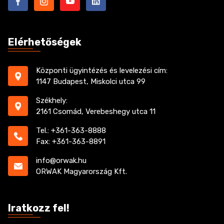
Elérhetőségek
Központi ügyintézés és levelezési cím:
1147 Budapest, Miskolci utca 99
Székhely:
2161 Csomád, Verebeshegy utca 11
Tel.: +361-363-8888
Fax: +361-363-8891
info@orwak.hu
ORWAK Magyarország Kft.
Iratkozz fel!