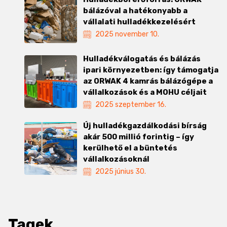
bálázóval a hatékonyabb a
vállalati hulladékkezelésért
2025 november 10.
Hulladékválogatás és bálázás
ipari környezetben: így támogatja
az ORWAK 4 kamrás bálázógépe a
vállalkozások és a MOHU céljait
2025 szeptember 16.
Új hulladékgazdálkodási bírság
akár 500 millió forintig – így
kerülhető el a büntetés
vállalkozásoknál
2025 június 30.
Tagek