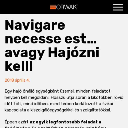
Főoldal
+
Navigare
Termékeink
+
necesse est…
Szolgáltatások
+
avagy Hajózni
Hasznos
+
kell!
Blog
+
Kapcsolat
+
2018 április 4.
Egy hajó önálló egységként üzemel, minden feladatot
helyben kell megoldani. Hosszú útja során a kikötőkben rövid
időt tölt, mind időben, mind térben korlátozott a fizikai
kapcsolata a kiszolgálóegységekkel és szolgáltatókkal.
Éppen ezért
az egyik legfontosabb feladat a