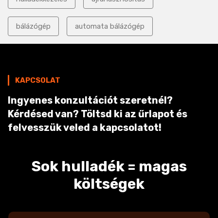
bálázógép
automata bálázógép
KAPCSOLAT
Ingyenes konzultációt szeretnél?
Kérdésed van? Töltsd ki az űrlapot és
felvesszük veled a kapcsolatot!
Sok hulladék = magas
költségek
N