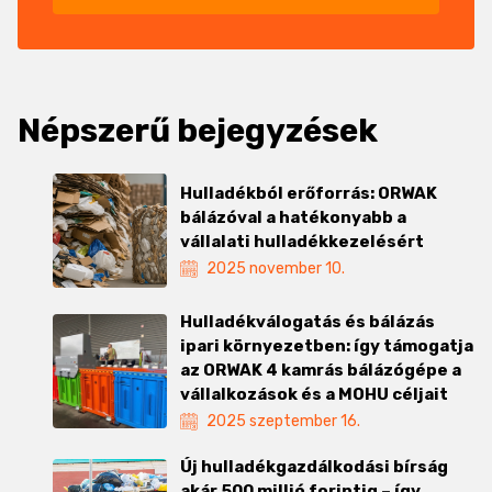
Népszerű bejegyzések
Hulladékból erőforrás: ORWAK
bálázóval a hatékonyabb a
vállalati hulladékkezelésért
2025 november 10.
Hulladékválogatás és bálázás
ipari környezetben: így támogatja
az ORWAK 4 kamrás bálázógépe a
vállalkozások és a MOHU céljait
2025 szeptember 16.
Új hulladékgazdálkodási bírság
akár 500 millió forintig – így