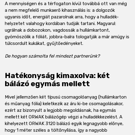
A mennyiségen és a térfogaton kívül továbbá ott van még
a nem megfelelő munkaerő kihasználás is: a dolgozók
ugyanis időt, energiát pazarolnak arra, hogy a hulladék-
helyzetet valahogy kordában tudják tartani. Magyarul:
ugrálnak a dobozokon, vagdossák a hullámkartont,
gyömöszölik a fóliát, jobbra-balra tologatják a már amúgy is
túlcsordult kukákat, gyűjtőedényeket.
De hogyan számolta fel mindezt partnerünk?
Hatékonyság kimaxolva: két
bálázó egymás mellett
Mivel jellemzően két típusú csomagolóanyag (hullámkarton
és műanyag fólia) keletkezik az áru ki-be csomagolásakor,
ezért az bizonyult a legjobb megoldásnak, ha egymás
mellett két ORWAK bálázógép végzi a hulladékkezelést. A
kihelyezett ORWAK 3120 bálázó egyik legnagyobb előnye,
hogy 1 méter széles a töltőnyílása, így a nagyobb