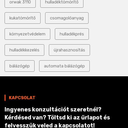
orwak 3110
hulladéktömörítő
kukatömörítő
csomagolóanyag
környezetvédelem
hulladékprés
hulladékkezelés
újrahasznosítás
bálázógép
automata bálázógép
KAPCSOLAT
Ingyenes konzultációt szeretnél?
Kérdésed van? Töltsd ki az űrlapot és
felvesszük veled a kapcsolatot!