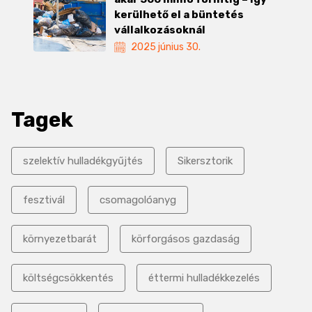
kerülhető el a büntetés
vállalkozásoknál
2025 június 30.
Tagek
szelektív hulladékgyűjtés
Sikersztorik
fesztivál
csomagolóanyg
környezetbarát
körforgásos gazdaság
költségcsökkentés
éttermi hulladékkezelés