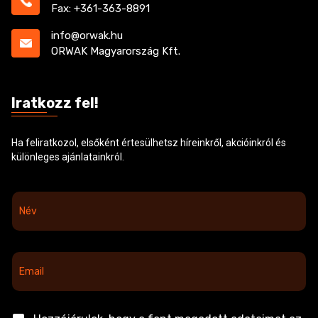
Fax: +361-363-8891
info@orwak.hu
ORWAK Magyarország Kft.
Iratkozz fel!
Ha feliratkozol, elsőként értesülhetsz híreinkről, akcióinkról és
különleges ajánlatainkról.
N
é
v
*
E
m
a
i
l