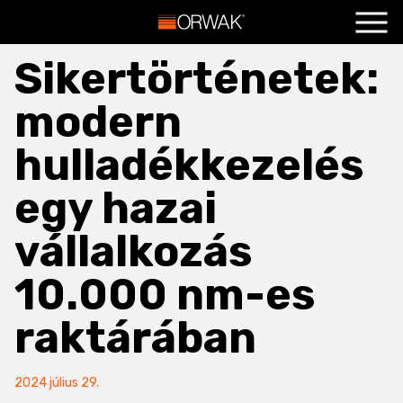
Főoldal
+
Sikertörténetek:
Termékeink
+
modern
Szolgáltatások
+
hulladékkezelés
Hasznos
+
egy hazai
Blog
+
vállalkozás
Kapcsolat
+
10.000 nm-es
raktárában
2024 július 29.