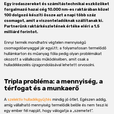
Egy irodaszereket és számítástechnikai eszközöket
forgalmazó hazai cég 10.000 nm-es raktárában közel
100 dolgozó készíti össze azt a napi több száz
csomagot, amit a viszonteladóknak szállítanak ki.
Partnerünk raktárkészletének értéke eléri a 1,5
milliárd forintot.
Ennyi termék mondhatni végtelen mennyiségű
csomagolóanyaggal jár együtt; a folyamatosan termelődő
hullámkarton és műanyag fólia pedig olyan problémákat
okozott a vállalkozás működésében, amit csak a
hulladékkezelés újragondolásával lehetett orvosolni.
Tripla probléma: a mennyiség, a
térfogat és a munkaerő
A
szelektív hulladékgyűjtés
mindig jó ötlet. Egészen addig,
amíg vállalható mennyiség termelődik belőle és nem teszi ki
egy ember fél napját, hogy válogatja a „szemetet”.