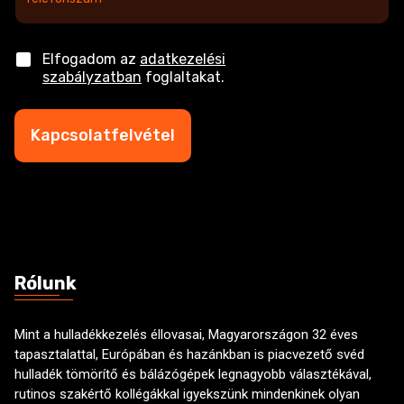
l
e
f
C
Elfogadom az
adatkezelési
o
h
szabályzatban
foglaltakat.
n
e
s
c
z
k
Kapcsolatfelvétel
á
b
m
o
*
x
e
s
Rólunk
Mint a hulladékkezelés éllovasai, Magyarországon 32 éves
tapasztalattal, Európában és hazánkban is piacvezető svéd
hulladék tömörítő és bálázógépek legnagyobb választékával,
rutinos szakértő kollégákkal igyekszünk mindenkinek olyan