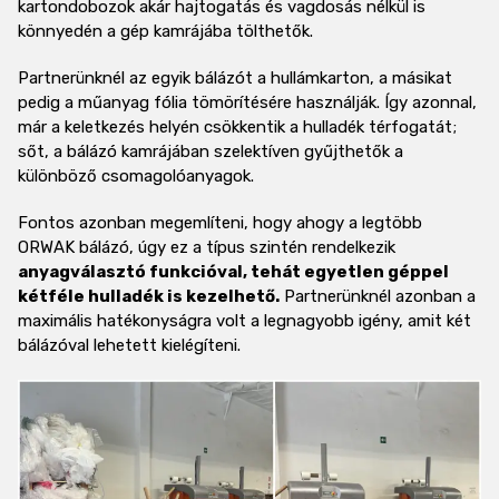
kartondobozok akár hajtogatás és vagdosás nélkül is
könnyedén a gép kamrájába tölthetők.
Partnerünknél az egyik bálázót a hullámkarton, a másikat
pedig a műanyag fólia tömörítésére használják. Így azonnal,
már a keletkezés helyén csökkentik a hulladék térfogatát;
sőt, a bálázó kamrájában szelektíven gyűjthetők a
különböző csomagolóanyagok.
Fontos azonban megemlíteni, hogy ahogy a legtöbb
ORWAK bálázó, úgy ez a típus szintén rendelkezik
anyagválasztó funkcióval, tehát egyetlen géppel
kétféle hulladék is kezelhető.
Partnerünknél azonban a
maximális hatékonyságra volt a legnagyobb igény, amit két
bálázóval lehetett kielégíteni.