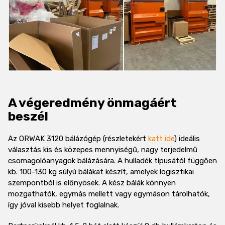
A végeredmény önmagáért
beszél
Az ORWAK 3120 bálázógép (részletekért
katt ide
) ideális
választás kis és közepes mennyiségű, nagy terjedelmű
csomagolóanyagok bálázására. A hulladék típusától függően
kb. 100-130 kg súlyú bálákat készít, amelyek logisztikai
szempontból is előnyösek. A kész bálák könnyen
mozgathatók, egymás mellett vagy egymáson tárolhatók,
így jóval kisebb helyet foglalnak.