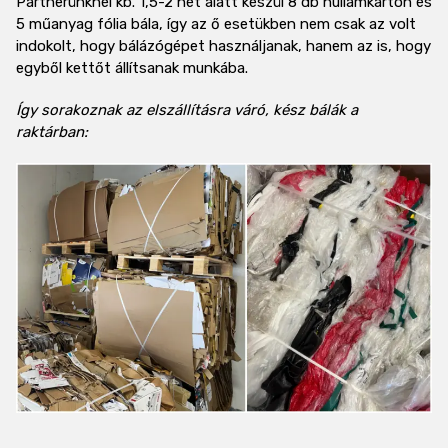
Partnerünknél kb. 1,5-2 hét alatt készül 8 db hullámkarton és
5 műanyag fólia bála, így az ő esetükben nem csak az volt
indokolt, hogy bálázógépet használjanak, hanem az is, hogy
egyből kettőt állítsanak munkába.
Így sorakoznak az elszállításra váró, kész bálák a
raktárban: