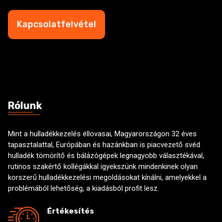
e
s
c
z
k
Kapcsolatfelvétel
á
b
m
o
*
x
e
s
Rólunk
Mint a hulladékkezelés éllovasai, Magyarországon 32 éves
tapasztalattal, Európában és hazánkban is piacvezető svéd
hulladék tömörítő és bálázógépek legnagyobb választékával,
rutinos szakértő kollégákkal igyekszünk mindenkinek olyan
korszerű hulladékkezelési megoldásokat kínálni, amelyekkel a
problémából lehetőség, a kiadásból profit lesz.
Értékesítés