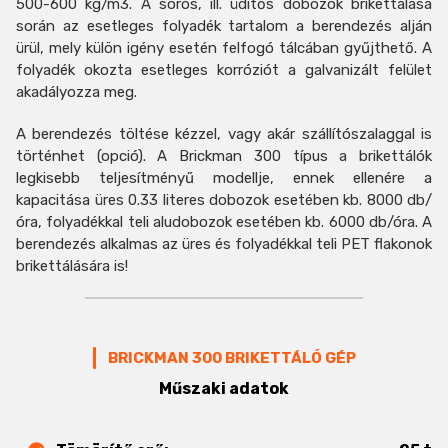
500-600 kg/m3. A sörös, ill. üdítős dobozok brikettálása
során az esetleges folyadék tartalom a berendezés alján
ürül, mely külön igény esetén felfogó tálcában gyűjthető. A
folyadék okozta esetleges korróziót a galvanizált felület
akadályozza meg.
A berendezés töltése kézzel, vagy akár szállítószalaggal is
történhet (opció). A Brickman 300 típus a brikettálók
legkisebb teljesítményű modellje, ennek ellenére a
kapacitása üres 0.33 literes dobozok esetében kb. 8000 db/
óra, folyadékkal teli aludobozok esetében kb. 6000 db/óra. A
berendezés alkalmas az üres és folyadékkal teli PET flakonok
brikettálására is!
BRICKMAN 300 BRIKETTÁLÓ GÉP
Műszaki adatok