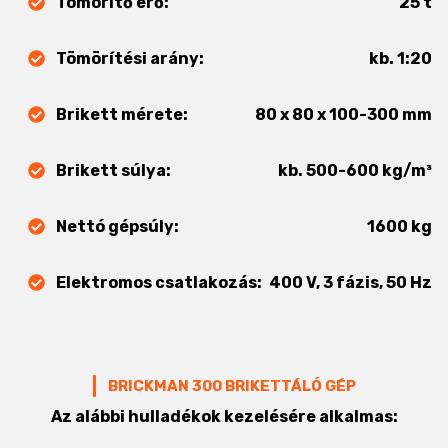
Tömörítő erő:
25 t
Tömörítési arány:
kb. 1:20
Brikett mérete:
80 x 80 x 100-300 mm
Brikett súlya:
kb. 500-600 kg/m³
Nettó gépsúly:
1600 kg
Elektromos csatlakozás:
400 V, 3 fázis, 50 Hz
BRICKMAN 300 BRIKETTÁLÓ GÉP
Az alábbi hulladékok kezelésére alkalmas: