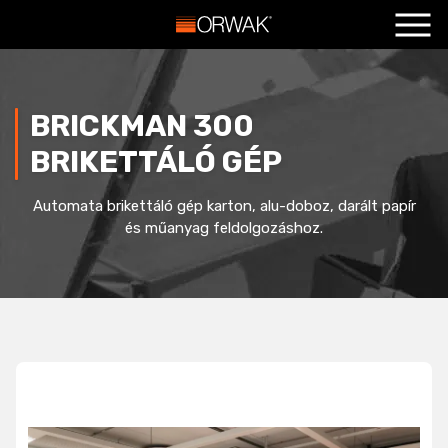
Főoldal
+
Termékeink
+
BRICKMAN 300
Szolgáltatások
+
BRIKETTÁLÓ GÉP
Hasznos
+
Automata brikettáló gép karton, alu-doboz, darált papír
Blog
+
és műanyag feldolgozáshoz.
Kapcsolat
+