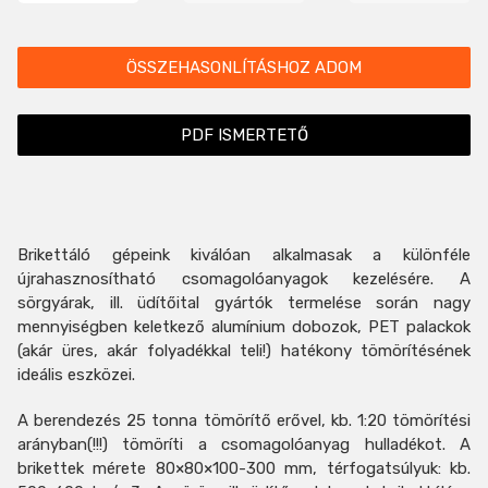
ÖSSZEHASONLÍTÁSHOZ ADOM
PDF ISMERTETŐ
Brikettáló gépeink kiválóan alkalmasak a különféle
újrahasznosítható csomagolóanyagok kezelésére. A
sörgyárak, ill. üdítőital gyártók termelése során nagy
mennyiségben keletkező alumínium dobozok, PET palackok
(akár üres, akár folyadékkal teli!) hatékony tömörítésének
ideális eszközei.
A berendezés 25 tonna tömörítő erővel, kb. 1:20 tömörítési
arányban(!!!) tömöríti a csomagolóanyag hulladékot. A
brikettek mérete 80×80×100-300 mm, térfogatsúlyuk: kb.