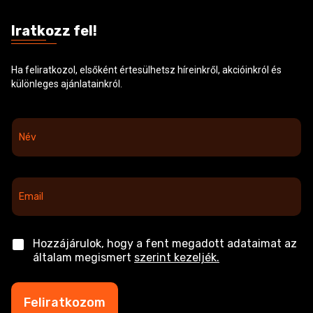
Iratkozz fel!
Ha feliratkozol, elsőként értesülhetsz híreinkről, akcióinkról és
különleges ajánlatainkról.
N
é
v
*
E
m
a
i
l
C
Hozzájárulok, hogy a fent megadott adataimat az
*
h
általam megismert
szerint kezeljék.
e
c
k
Feliratkozom
b