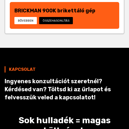
BRICKMAN 900K brikettáló gép
BŐVEBBEN
ÖSSZEHASONLÍTÁS
KAPCSOLAT
Ingyenes konzultációt szeretnél?
Kérdésed van? Töltsd ki az űrlapot és
felvesszük veled a kapcsolatot!
Sok hulladék = magas