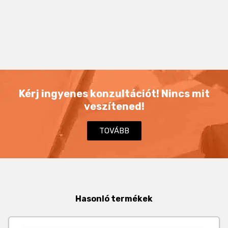
Kérj ingyenes konzultációt! Nincs mit
veszítened!
TOVÁBB
Hasonló termékek