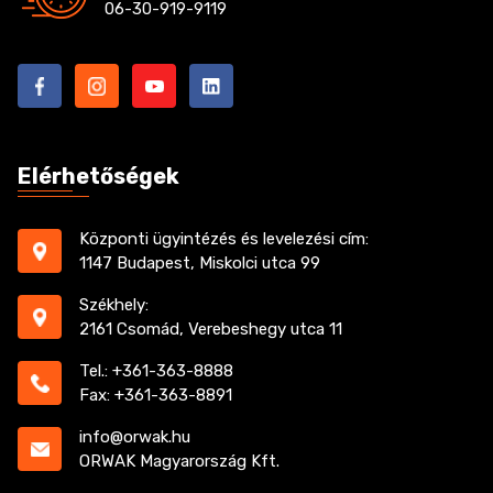
06-30-919-9119
Elérhetőségek
Központi ügyintézés és levelezési cím:
1147 Budapest, Miskolci utca 99
Székhely:
2161 Csomád, Verebeshegy utca 11
Tel.: +361-363-8888
Fax: +361-363-8891
info@orwak.hu
ORWAK Magyarország Kft.