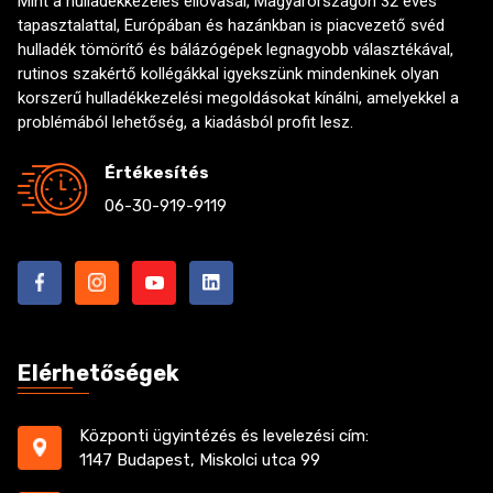
Mint a hulladékkezelés éllovasai, Magyarországon 32 éves
tapasztalattal, Európában és hazánkban is piacvezető svéd
hulladék tömörítő és bálázógépek legnagyobb választékával,
rutinos szakértő kollégákkal igyekszünk mindenkinek olyan
korszerű hulladékkezelési megoldásokat kínálni, amelyekkel a
problémából lehetőség, a kiadásból profit lesz.
Értékesítés
06-30-919-9119
Elérhetőségek
Központi ügyintézés és levelezési cím:
1147 Budapest, Miskolci utca 99