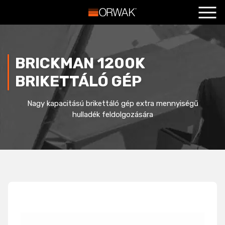
Főoldal
+
Termékeink
+
BRICKMAN 1200K
Szolgáltatások
+
BRIKETTÁLÓ GÉP
Hasznos
+
Nagy kapacitású brikettáló gép extra mennyiségű
Blog
+
hulladék feldolgozására
Kapcsolat
+