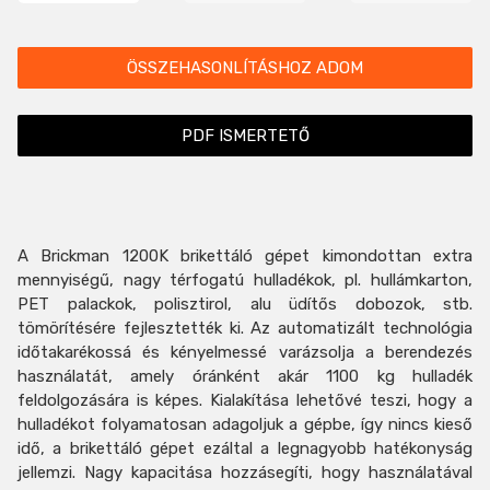
ÖSSZEHASONLÍTÁSHOZ ADOM
PDF ISMERTETŐ
A Brickman 1200K brikettáló gépet kimondottan extra
mennyiségű, nagy térfogatú hulladékok, pl. hullámkarton,
PET palackok, polisztirol, alu üdítős dobozok, stb.
tömörítésére fejlesztették ki. Az automatizált technológia
időtakarékossá és kényelmessé varázsolja a berendezés
használatát, amely óránként akár 1100 kg hulladék
feldolgozására is képes. Kialakítása lehetővé teszi, hogy a
hulladékot folyamatosan adagoljuk a gépbe, így nincs kieső
idő, a brikettáló gépet ezáltal a legnagyobb hatékonyság
jellemzi. Nagy kapacitása hozzásegíti, hogy használatával