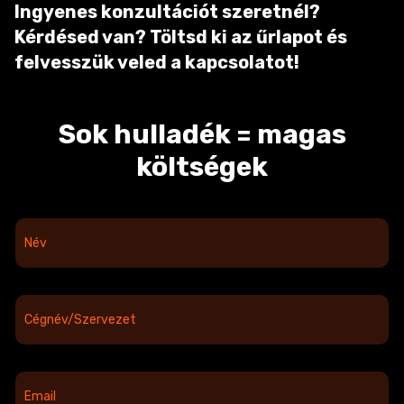
Ingyenes konzultációt szeretnél?
Kérdésed van? Töltsd ki az űrlapot és
felvesszük veled a kapcsolatot!
Sok hulladék = magas
költségek
N
é
v
*
C
é
g
n
é
E
v
m