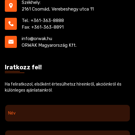
Székhely:
2161 Csomád, Verebeshegy utca 11
Tel.: +361-363-8888
Fax: +361-363-8891
info@orwak.hu
ORWAK Magyarország Kft.
Iratkozz fel!
Ha feliratkozol, elsőként értesülhetsz híreinkről, akcióinkról és
különleges ajánlatainkról.
N
é
v
*
E