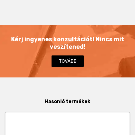
Kérj ingyenes konzultációt! Nincs mit
veszítened!
TOVÁBB
Hasonló termékek