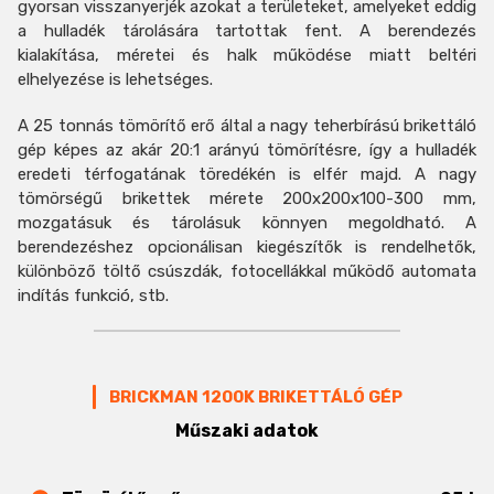
gyorsan visszanyerjék azokat a területeket, amelyeket eddig
a hulladék tárolására tartottak fent. A berendezés
kialakítása, méretei és halk működése miatt beltéri
elhelyezése is lehetséges.
A 25 tonnás tömörítő erő által a nagy teherbírású brikettáló
gép képes az akár 20:1 arányú tömörítésre, így a hulladék
eredeti térfogatának töredékén is elfér majd. A nagy
tömörségű brikettek mérete 200x200x100-300 mm,
mozgatásuk és tárolásuk könnyen megoldható. A
berendezéshez opcionálisan kiegészítők is rendelhetők,
különböző töltő csúszdák, fotocellákkal működő automata
indítás funkció, stb.
BRICKMAN 1200K BRIKETTÁLÓ GÉP
Műszaki adatok