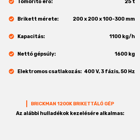
Tömörítő erő:
25 t
Brikett mérete:
200 x 200 x 100-300 mm
Kapacitás:
1100 kg/h
Nettó gépsúly:
1600 kg
Elektromos csatlakozás:
400 V, 3 fázis, 50 Hz
BRICKMAN 1200K BRIKETTÁLÓ GÉP
Az alábbi hulladékok kezelésére alkalmas: