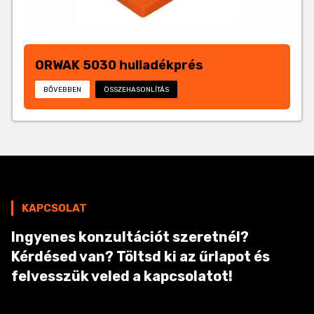
ORWAK 5030 hulladékprés
BŐVEBBEN
ÖSSZEHASONLÍTÁS
KAPCSOLAT
Ingyenes konzultációt szeretnél?
Kérdésed van? Töltsd ki az űrlapot és
felvesszük veled a kapcsolatot!