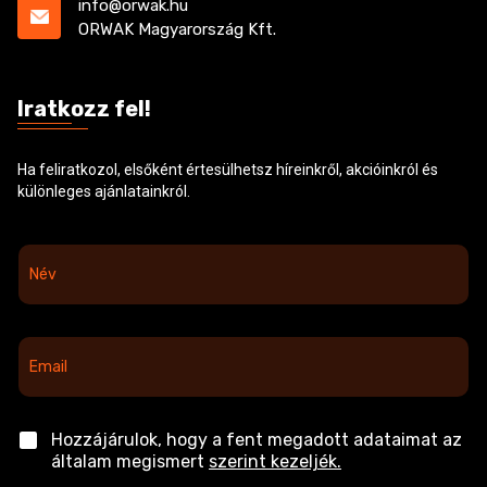
info@orwak.hu
ORWAK Magyarország Kft.
Iratkozz fel!
Ha feliratkozol, elsőként értesülhetsz híreinkről, akcióinkról és
különleges ajánlatainkról.
N
é
v
*
E
m
a
i
l
C
Hozzájárulok, hogy a fent megadott adataimat az
*
h
általam megismert
szerint kezeljék.
e