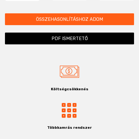
ÖSSZEHASONLÍTÁSHOZ ADOM
PDF ISMERTETŐ
Költségcsökkenés
Többkamrás rendszer