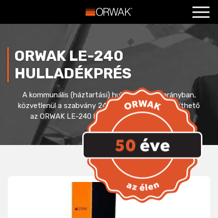
Főoldal
+
Termékeink
+
ORWAK LE-240
Szolgáltatások
+
HULLADÉKPRÉS
Hasznos
+
A kommunális (háztartási) hulladék 1:4-1:8 arányban,
közvetlenül a szabvány 240 l-es edénybe tömöríthető
Blog
+
az ORWAK LE-240 hulladékprés használatával.
Kapcsolat
+