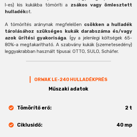
l-es) kis kukákba tömöríti a
zsákos vagy ömlesztett
hulladék
ot.
A tömörítés aránynak megfelelően
csökken a hulladék
tárolásához szükséges kukák darabszáma és/vagy
azok ürítési gyakorisága
. Így a jelenlegi költségek 65-
80%-a megtakarítható. A szabvány kukák (szemetesedény)
leggyakrabban használt típusai: OTTO, SULO, Schäfer.
ORWAK LE-240 HULLADÉKPRÉS
Műszaki adatok
Tömörítő erő:
2 t
Ciklusidő:
40 mp