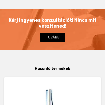
Kérj ingyenes konzultációt! Nincs mit
veszítened!
TOVÁBB
Hasonló termékek