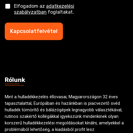
f
C
Elfogadom az
adatkezelési
o
h
szabályzatban
foglaltakat.
n
e
s
c
z
k
Kapcsolatfelvétel
á
b
m
o
*
x
e
s
Rólunk
Mint a hulladékkezelés éllovasai, Magyarországon 32 éves
tapasztalattal, Európában és hazánkban is piacvezető svéd
hulladék tömörítő és bálázógépek legnagyobb választékával,
rutinos szakértő kollégákkal igyekszünk mindenkinek olyan
korszerű hulladékkezelési megoldásokat kínálni, amelyekkel a
problémából lehetőség, a kiadásból profit lesz.