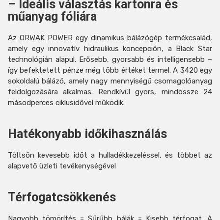
– Ideális választás kartonra és
műanyag fóliára
Az ORWAK POWER egy dinamikus bálázógép termékcsalád,
amely egy innovatív hidraulikus koncepción, a Black Star
technológián alapul. Erősebb, gyorsabb és intelligensebb –
így befektetett pénze még több értéket termel. A 3420 egy
sokoldalú bálázó, amely nagy mennyiségű csomagolóanyag
feldolgozására alkalmas. Rendkívül gyors, mindössze 24
másodperces ciklusidővel működik.
Hatékonyabb időkihasználás
Töltsön kevesebb időt a hulladékkezeléssel, és többet az
alapvető üzleti tevékenységével
Térfogatcsökkenés
Nagyobb tömörítés = Sűrűbb bálák = Kisebb térfogat. A