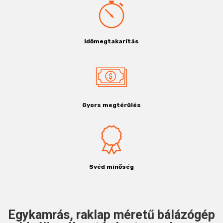
Időmegtakarítás
Gyors megtérülés
Svéd minőség
Egykamrás, raklap méretű bálázógép