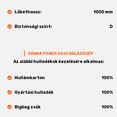
Lökethossz:
1000 mm
Biztonsági szint:
D
ORWAK POWER 3420 BÁLÁZÓGÉP
Az alábbi hulladékok kezelésére alkalmas:
Hullámkarton
100%
Gyártási hulladék
100%
Bigbag zsák
100%