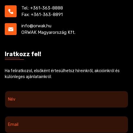
Tel.: +361-363-8888
Fax: +361-363-8891
info@orwak.hu
ORWAK Magyarország Kft.
Iratkozz fel!
Ha feliratkozol, elsőként értesülhetsz híreinkről, akcióinkról és
különleges ajánlatainkról.
N
é
v
*
E
m
a