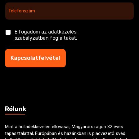
l
T
*
e
l
e
f
C
Elfogadom az
adatkezelési
o
h
szabályzatban
foglaltakat.
n
e
s
c
z
k
Kapcsolatfelvétel
á
b
m
o
*
x
e
s
Rólunk
Mint a hulladékkezelés éllovasai, Magyarországon 32 éves
tapasztalattal, Európában és hazánkban is piacvezető svéd