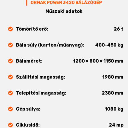
ORWAK POWER 3420 BÁLÁZÓGÉP
Műszaki adatok
Tömörítő erő:
26 t
Bála súly (karton/műanyag):
400-450 kg
Bálaméret:
1200 × 800 × 1150 mm
Szállítási magasság:
1980 mm
Telepítési magasság:
2380 mm
Gép súlya:
1080 kg
Ciklusidő:
24 mp