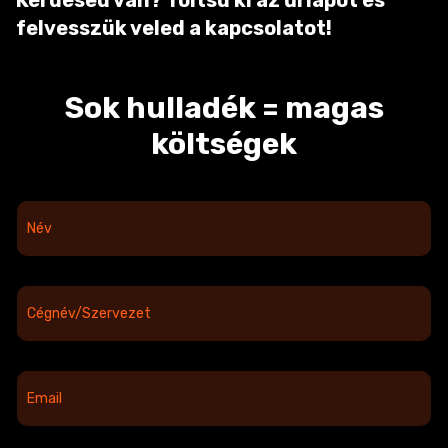
Kérdésed van? Töltsd ki az űrlapot és
felvesszük veled a kapcsolatot!
Sok hulladék = magas
költségek
N
é
v
*
C
é
g
n
é
E
v
m
*
a
i