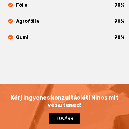
Fólia
90%
Agrofólia
90%
Gumi
90%
Kérj ingyenes konzultációt! Nincs mit
veszítened!
TOVÁBB