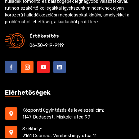
hulladék tömörítő és bálázógépek legnagyobb választékával,
rutinos szakértő kollégákkal igyekszünk mindenkinek olyan
korszerű hulladékkezelési megoldásokat kínálni, amelyekkel a
problémából lehetőség, a kiadásból profit lesz.
Értékesítés
06-30-919-9119
Elérhetőségek
Központi ügyintézés és levelezési cím:
1147 Budapest, Miskolci utca 99
Székhely:
2161 Csomád, Verebeshegy utca 11