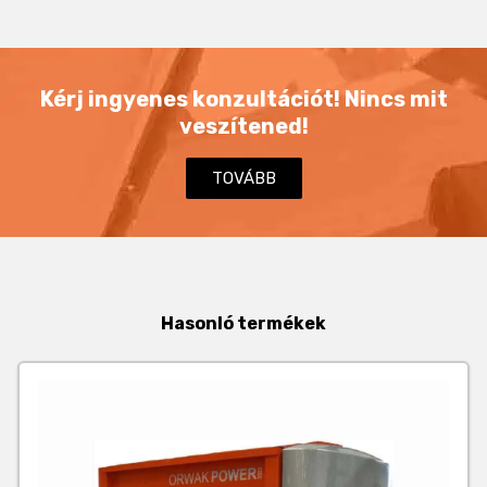
Kérj ingyenes konzultációt! Nincs mit
veszítened!
TOVÁBB
Hasonló termékek