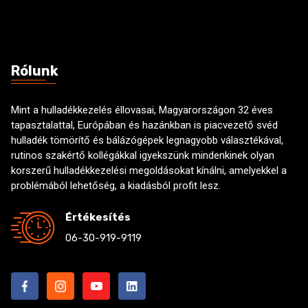
e
s
Rólunk
Mint a hulladékkezelés éllovasai, Magyarországon 32 éves
tapasztalattal, Európában és hazánkban is piacvezető svéd
hulladék tömörítő és bálázógépek legnagyobb választékával,
rutinos szakértő kollégákkal igyekszünk mindenkinek olyan
korszerű hulladékkezelési megoldásokat kínálni, amelyekkel a
problémából lehetőség, a kiadásból profit lesz.
Értékesítés
06-30-919-9119