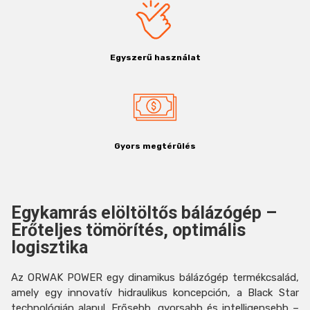
Egyszerű használat
Gyors megtérülés
Egykamrás elöltöltős bálázógép –
Erőteljes tömörítés, optimális
logisztika
Az ORWAK POWER egy dinamikus bálázógép termékcsalád,
amely egy innovatív hidraulikus koncepción, a Black Star
technológián alapul. Erősebb, gyorsabb és intelligensebb –