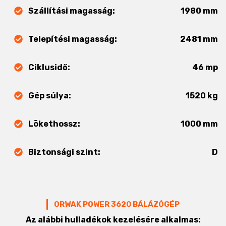
Szállítási magasság:
1980 mm
Telepítési magasság:
2481 mm
Ciklusidő:
46 mp
Gép súlya:
1520 kg
Lökethossz:
1000 mm
Biztonsági szint:
D
ORWAK POWER 3620 BÁLÁZÓGÉP
Az alábbi hulladékok kezelésére alkalmas: