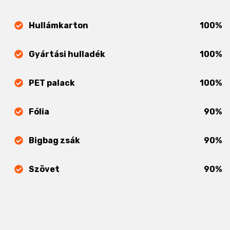
Hullámkarton
100%
Gyártási hulladék
100%
PET palack
100%
Fólia
90%
Bigbag zsák
90%
Szövet
90%