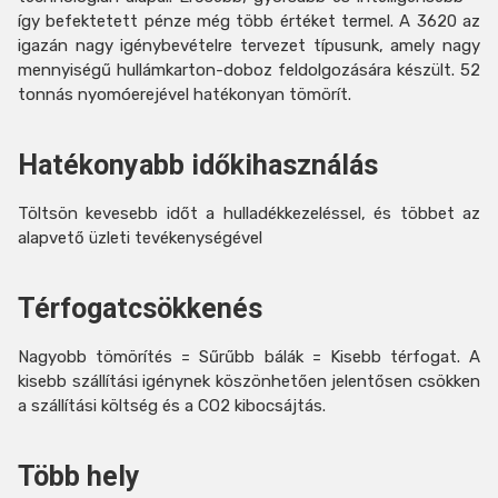
így befektetett pénze még több értéket termel. A 3620 az
igazán nagy igénybevételre tervezet típusunk, amely nagy
mennyiségű hullámkarton-doboz feldolgozására készült. 52
tonnás nyomóerejével hatékonyan tömörít.
Hatékonyabb időkihasználás
Töltsön kevesebb időt a hulladékkezeléssel, és többet az
alapvető üzleti tevékenységével
Térfogatcsökkenés
Nagyobb tömörítés = Sűrűbb bálák = Kisebb térfogat. A
kisebb szállítási igénynek köszönhetően jelentősen csökken
a szállítási költség és a CO2 kibocsájtás.
Több hely