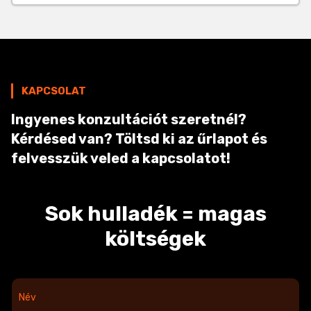
KAPCSOLAT
Ingyenes konzultációt szeretnél?
Kérdésed van? Töltsd ki az űrlapot és
felvesszük veled a kapcsolatot!
Sok hulladék = magas
költségek
N
é
v