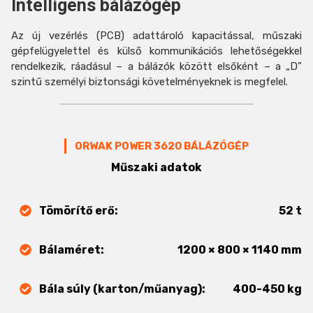
Intelligens bálázógép
Az új vezérlés (PCB) adattároló kapacitással, műszaki
gépfelügyelettel és külső kommunikációs lehetőségekkel
rendelkezik, ráadásul – a bálázók között elsőként – a „D”
szintű személyi biztonsági követelményeknek is megfelel.
ORWAK POWER 3620 BÁLÁZÓGÉP
Műszaki adatok
Tömörítő erő:
52 t
Bálaméret:
1200 × 800 × 1140 mm
Bála súly (karton/műanyag):
400-450 kg