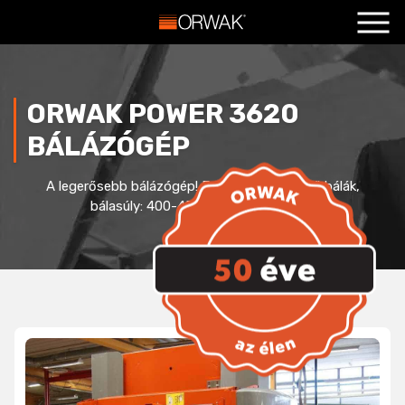
Főoldal
+
Termékeink
+
ORWAK POWER 3620
Szolgáltatások
+
BÁLÁZÓGÉP
Hasznos
+
A legerősebb bálázógép! Euro-raklap méretű bálák,
Blog
+
bálasúly: 400-450 kg (hullámkarton)
Kapcsolat
+