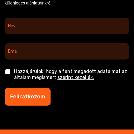
különleges ajánlatainkról.
N
é
v
*
E
m
a
i
l
C
Hozzájárulok, hogy a fent megadott adataimat az
*
h
általam megismert
szerint kezeljék.
e
c
k
Feliratkozom
b
o
x
e
s
*