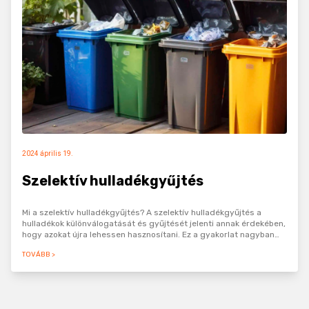
2024 április 19.
Szelektív hulladékgyűjtés
Mi a szelektív hulladékgyűjtés? A szelektív hulladékgyűjtés a
hulladékok különválogatását és gyűjtését jelenti annak érdekében,
hogy azokat újra lehessen hasznosítani. Ez a gyakorlat nagyban
hozzájárul a környezetvédelemhez és a fenntartható…
TOVÁBB >