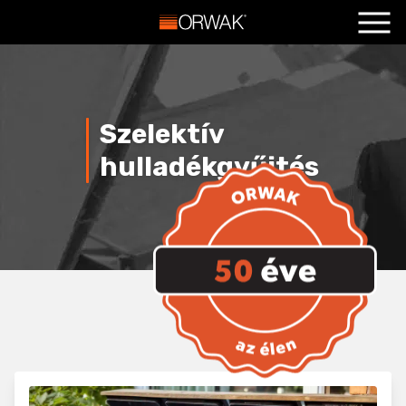
Főoldal
+
Termékeink
+
szelektív
Szolgáltatások
+
hulladékgyűjtés
Hasznos
+
Blog
+
Kapcsolat
+