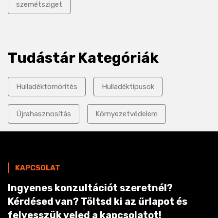
szemétsziget
Tudástár Kategóriák
Hulladéktömörítés
Hulladéktípusok
Újrahasznosítás
Környezetvédelem
KAPCSOLAT
Ingyenes konzultációt szeretnél?
Kérdésed van? Töltsd ki az űrlapot és
felvesszük veled a kapcsolatot!