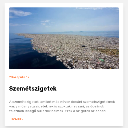
2024 április 17.
Szemétszigetek
A szemétszigetek, amiket más néven óceáni szemétszigeteknek
vagy műanyagszigeteknek is szoktak nevezni, az óceánok
felszínén lebegő hulladék halmok. Ezek a szigetek az óceáni
áramlatok sodródásának köszönhetően, idővel több millió tonnás…
TOVÁBB >