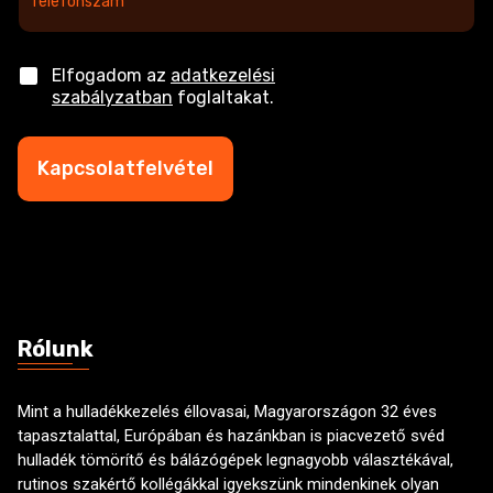
e
l
e
f
C
Elfogadom az
adatkezelési
o
h
szabályzatban
foglaltakat.
n
e
s
c
z
k
Kapcsolatfelvétel
á
b
m
o
*
x
e
s
Rólunk
Mint a hulladékkezelés éllovasai, Magyarországon 32 éves
tapasztalattal, Európában és hazánkban is piacvezető svéd
hulladék tömörítő és bálázógépek legnagyobb választékával,
rutinos szakértő kollégákkal igyekszünk mindenkinek olyan