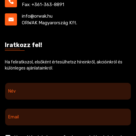
Fax: +361-363-8891
info@orwak.hu
ORWAK Magyarország Kft.
Iratkozz fel!
Ha feliratkozol, elsőként értesülhetsz híreinkről, akcióinkról és
különleges ajánlatainkról.
N
é
v
*
E
m
a
i
l