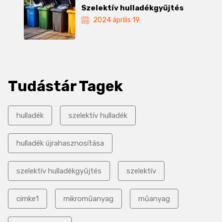
Szelektív hulladékgyűjtés
2024 április 19.
Tudástár Tagek
hulladék
szelektív hulladék
hulladék újrahasznosítása
szelektív hulladékgyűjtés
szelektív
cimke1
mikroműanyag
műanyag