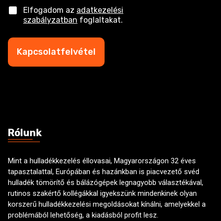
f
C
Elfogadom az
adatkezelési
o
h
szabályzatban
foglaltakat.
n
e
s
c
z
k
Kapcsolatfelvétel
á
b
m
o
*
x
e
s
Rólunk
Mint a hulladékkezelés éllovasai, Magyarországon 32 éves
tapasztalattal, Európában és hazánkban is piacvezető svéd
hulladék tömörítő és bálázógépek legnagyobb választékával,
rutinos szakértő kollégákkal igyekszünk mindenkinek olyan
korszerű hulladékkezelési megoldásokat kínálni, amelyekkel a
problémából lehetőség, a kiadásból profit lesz.