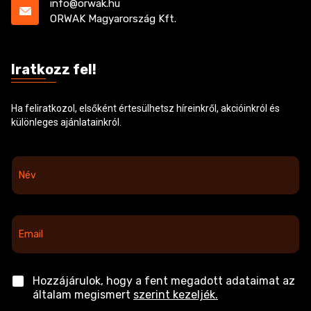
info@orwak.hu
ORWAK Magyarország Kft.
Iratkozz fel!
Ha feliratkozol, elsőként értesülhetsz híreinkről, akcióinkról és
különleges ajánlatainkról.
N
é
v
*
E
m
a
i
l
C
Hozzájárulok, hogy a fent megadott adataimat az
*
h
általam megismert
szerint kezeljék.
e