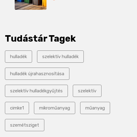
Tudástár Tagek
hulladék
szelektív hulladék
hulladék újrahasznosítása
szelektív hulladékgyűjtés
szelektív
cimke1
mikroműanyag
műanyag
szemétsziget