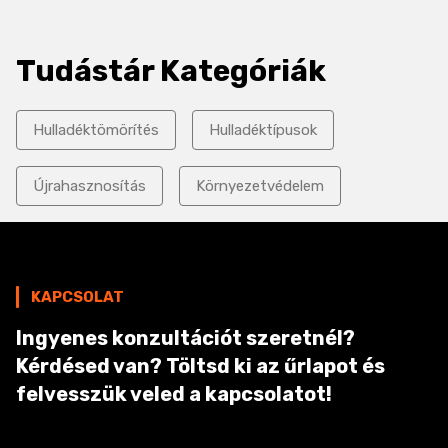
Tudástár Kategóriák
Hulladéktömörítés
Hulladéktípusok
Újrahasznosítás
Környezetvédelem
KAPCSOLAT
Ingyenes konzultációt szeretnél?
Kérdésed van? Töltsd ki az űrlapot és
felvesszük veled a kapcsolatot!