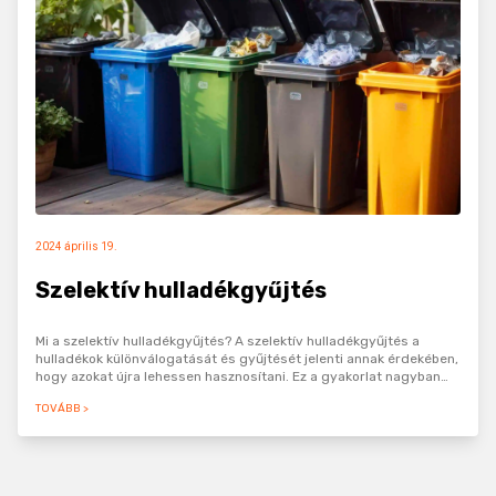
2024 április 19.
Szelektív hulladékgyűjtés
Mi a szelektív hulladékgyűjtés? A szelektív hulladékgyűjtés a
hulladékok különválogatását és gyűjtését jelenti annak érdekében,
hogy azokat újra lehessen hasznosítani. Ez a gyakorlat nagyban
hozzájárul a környezetvédelemhez és a fenntartható…
TOVÁBB >