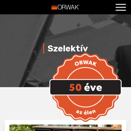
Főoldal
+
Termékeink
+
Szolgáltatások
+
szelektív
Hasznos
+
Blog
+
Kapcsolat
+