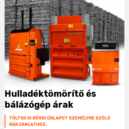
Hulladéktömörítő és
bálázógép
árak
TÖLTSD KI RÖVID ŰRLAPOT SZEMÉLYRE SZÓLÓ
ÁRAJÁNLATHOZ.