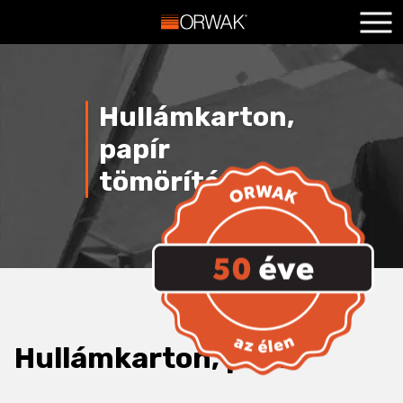
Főoldal
+
Termékeink
+
Hullámkarton,
Szolgáltatások
+
papír
Hasznos
+
tömörítése
Blog
+
Kapcsolat
+
Hullámkarton, papír