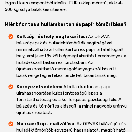
logisztikai szempontból ideális, EUR raklap méretű, akár 4-
500 kg súlyú bálák készítésére.
Miért fontos a hullámkarton és papír tömörítése?
Költség- és helymegtakarítás:
Az ORWAK
bálázógépek és hulladéktömörítők segítségével
minimalizálható a hullámkarton és papír által elfoglalt
hely, ami jelentős költségmegtakarítást eredményez a
hulladékszállításban és tárolásban. Az
újrahasznosítható csomagolóanyagokból készült
bálák rengeteg értékes területet takarítanak meg.
Környezetvédelem:
A hullámkarton és papír
újrahasznosítása kulcsfontosságú lépés a
fenntarthatóság és a körforgásos gazdaság felé. A
bálázás és tömörítés elősegíti a minél nagyobb arányú
újrahasznosítást.
Munkaerő optimalizálása:
Az ORWAK bálázógép és
hulladéktömörítők egyszerű használatot, megbízható