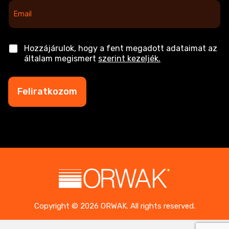
E
m
a
i
l
C
Hozzájárulok, hogy a fent megadott adataimat az
*
h
általam megismert
szerint kezeljék.
e
c
k
Feliratkozom
b
o
x
e
s
*
Copyright © 2026 ORWAK. All rights reserved.