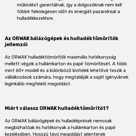
működést garantálnak, így a dolgozóknak nem kell
többé feleslegesen időt és energiát pazarolniuk a
hulladékkezelésre.
Az ORWAK bálázógépek és hulladéktömörítők
jellemzői
Az ORWAK hulladéktömörítők maximális hatékonyság
mellett végzik a hullámkarton és papír tömörítését. A több
mint 60+ modell és a különböző kivitelek lehetővé teszik a
vállalkozások számára, hogy megtalálják a saját igényüknek
leginkább megfelelő megoldást.
Miért válassz ORWAK hulladéktömörítőt?
Az ORWAK bálázógépek és hulladékprések nemcsak
megbízhatóak és hatékonyak a hullámkarton és papír
kezelésében. Hosszú távú megoldást jelentenek