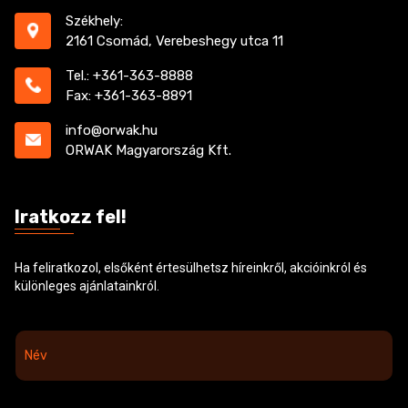
Székhely:
2161 Csomád, Verebeshegy utca 11
Tel.: +361-363-8888
Fax: +361-363-8891
info@orwak.hu
ORWAK Magyarország Kft.
Iratkozz fel!
Ha feliratkozol, elsőként értesülhetsz híreinkről, akcióinkról és
különleges ajánlatainkról.
N
é
v
*