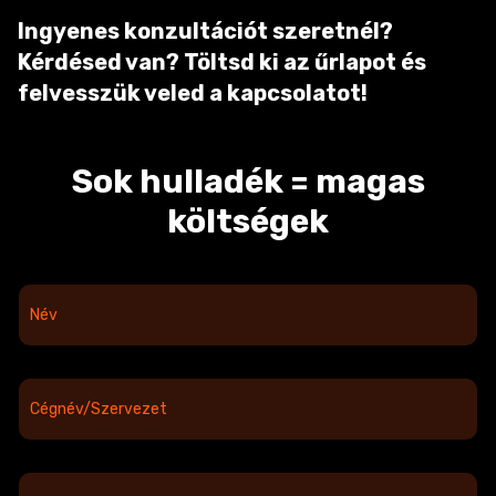
Ingyenes konzultációt szeretnél?
Kérdésed van? Töltsd ki az űrlapot és
felvesszük veled a kapcsolatot!
Sok hulladék = magas
költségek
N
é
v
*
C
é
g
n
é
E
v