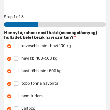
Step
1
of 3
Mennyi újrahasznosítható (csomagolóanyag)
hulladék keletkezik havi szinten?
*
kevesebb, mint havi 100 kg
havi kb. 100-500 kg
havi több mint 500 kg
több tonna havonta
nem tudom
változó